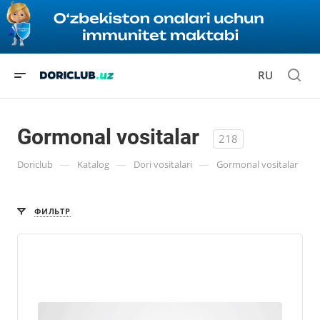
RU
Gormonal vositalar
218
—
—
—
Doriclub
Katalog
Dori vositalari
Gormonal vositalar
ФИЛЬТР