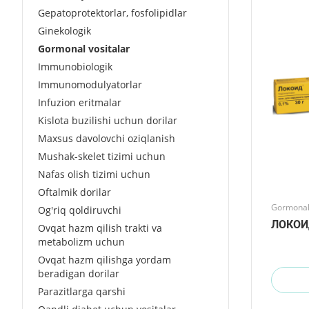
Gepatoprotektorlar, fosfolipidlar
Ginekologik
Gormonal vositalar
Immunobiologik
Immunomodulyatorlar
Infuzion eritmalar
Kislota buzilishi uchun dorilar
Maxsus davolovchi oziqlanish
Mushak-skelet tizimi uchun
Nafas olish tizimi uchun
Oftalmik dorilar
Gormonal 
Og'riq qoldiruvchi
ЛОКОИ
Ovqat hazm qilish trakti va
metabolizm uchun
Ovqat hazm qilishga yordam
beradigan dorilar
Parazitlarga qarshi