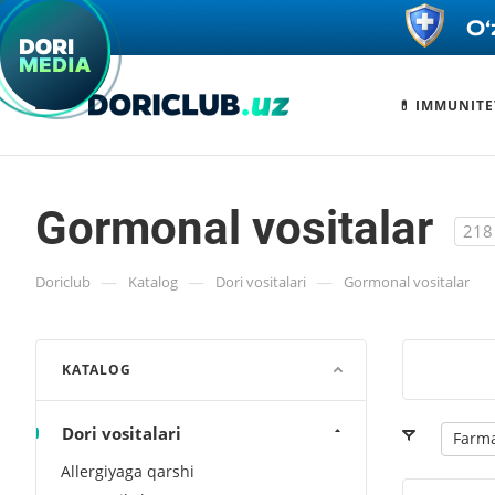
💊 IMMUNITE
Gormonal vositalar
218
—
—
—
Doriclub
Katalog
Dori vositalari
Gormonal vositalar
KATALOG
Dori vositalari
Farma
Allergiyaga qarshi