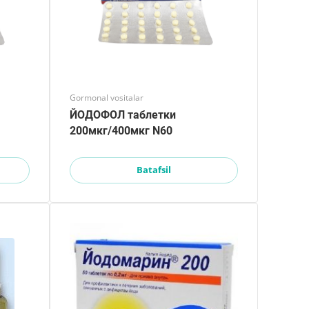
Gormonal vositalar
ЙОДОФОЛ таблетки
200мкг/400мкг N60
Batafsil