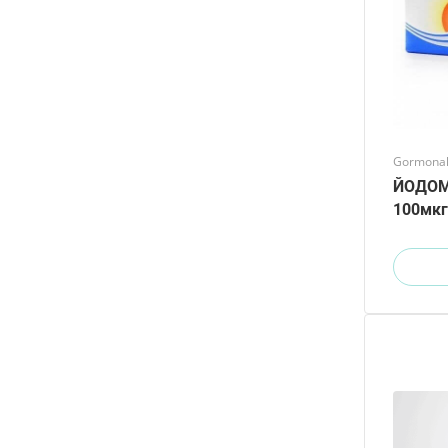
Gormonal 
ЙОДОМ
100мкг