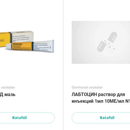
vositalar
Gormonal vositalar
Д мазь
ЛАБТОЦИН раствор для
инъекций 1мл 10МЕ/мл N
Batafsil
Batafsil