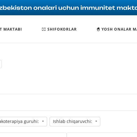
T MAKTABI
🧑‍⚕️ SHIFOKORLAR
🐣 YOSH ONALAR M
koterapiya guruhi:
Ishlab chiqaruvchi: