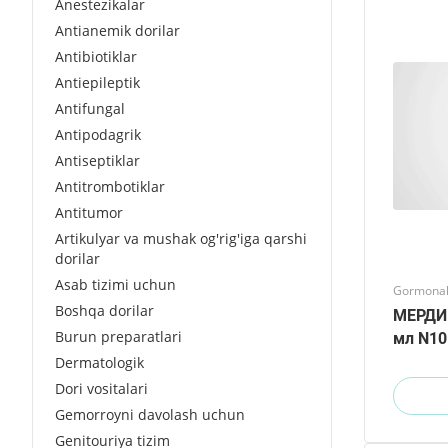
Anestezikalar
Antianemik dorilar
Antibiotiklar
Antiepileptik
Antifungal
Antipodagrik
Antiseptiklar
Antitrombotiklar
Antitumor
Artikulyar va mushak og'rig'iga qarshi
dorilar
Asab tizimi uchun
Gormonal 
Boshqa dorilar
МЕРДИ
Burun preparatlari
мл N10
Dermatologik
Dori vositalari
Gemorroyni davolash uchun
Genitouriya tizim