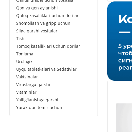
Qandli diabet uchun vositalar
Qon va qon aylanishi
Quloq kasalliklari uchun dorilar
Shomollash va gripp uchun
Silga qarshi vositalar
Tish
Tomoq kasalliklari uchun dorilar
Tonlama
Urologik
Uyqu tabletkalari va Sedativlar
Vaktsinalar
Viruslarga qarshi
Vitaminlar
Yallig'lanishga qarshi
Yurak-qon tomir uchun