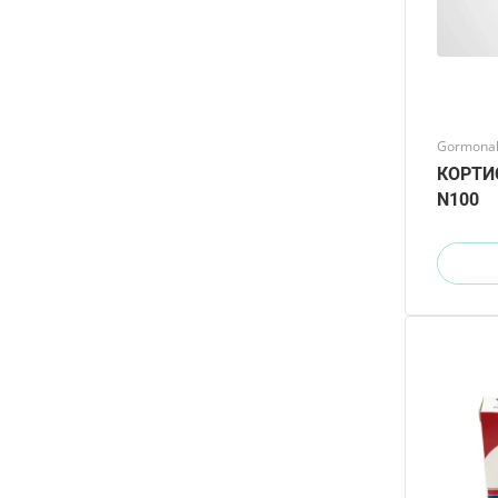
Gormonal 
КОРТИС
N100