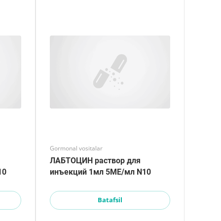
Gormonal vositalar
ЛАБТОЦИН раствор для
10
инъекций 1мл 5МЕ/мл N10
Batafsil