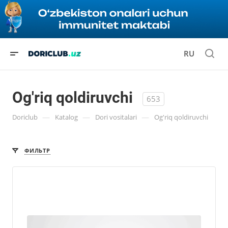
RU
Og'riq qoldiruvchi
653
—
—
—
Doriclub
Katalog
Dori vositalari
Og'riq qoldiruvchi
ФИЛЬТР