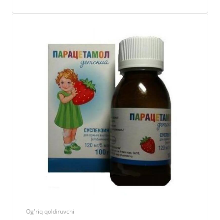
Og'riq qoldiruvchi