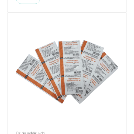
Og'riq qoldiruvchi