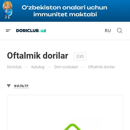
RU
Oftalmik dorilar
330
—
—
—
Doriclub
Katalog
Dori vositalari
Oftalmik dorilar
ФИЛЬТР