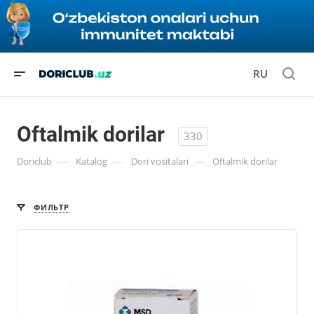
RU
Oftalmik dorilar
330
—
—
—
Doriclub
Katalog
Dori vositalari
Oftalmik dorilar
ФИЛЬТР