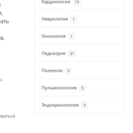
Кардиология
13
х
,
Неврология
1
шать
Онкология
1
в.
Педиатрия
21
Полезное
5
ко.
Пульмонология
5
Эндокринология
3
ываться