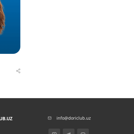
info@doriclub.uz
UB.UZ