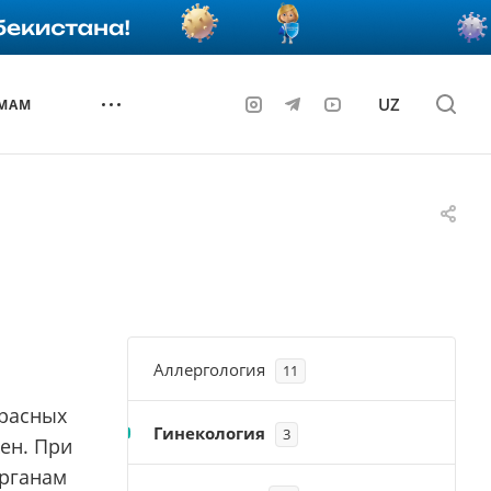
UZ
 МАМ
Аллергология
11
красных
Гинекология
3
ен. При
органам