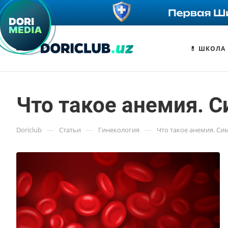
💊 ШКОЛА
Что такое анемия. 
—
—
—
Doriclub
Статьи
Гинекология
Что такое анемия. Си