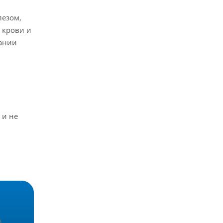
лезом,
 крови и
жании
 и не