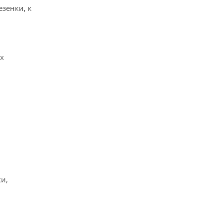
зенки, к
х
и,