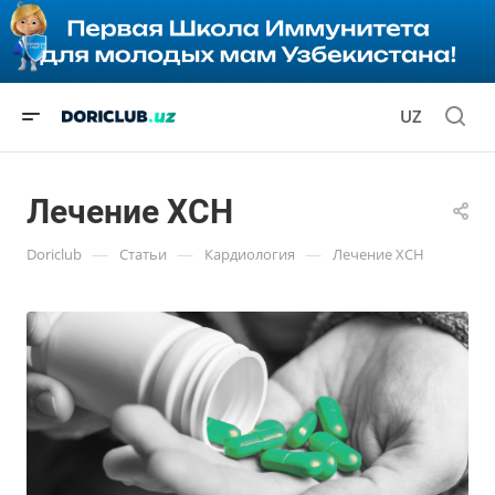
UZ
Лечение ХСН
—
—
—
Doriclub
Статьи
Кардиология
Лечение ХСН