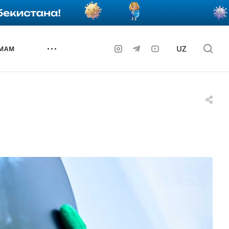
UZ
 МАМ