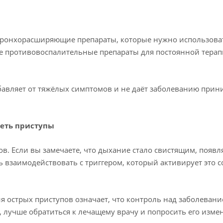
ронхорасширяющие препараты, которые нужно использова
кже противовоспалительные препараты для постоянной тера
збавляет от тяжёлых симптомов и не даёт заболеванию прин
деть приступы
. Если вы замечаете, что дыхание стало свистящим, появл
ь взаимодействовать с триггером, который активирует это с
я острых приступов означает, что контроль над заболеван
ю, лучше обратиться к лечащему врачу и попросить его изме