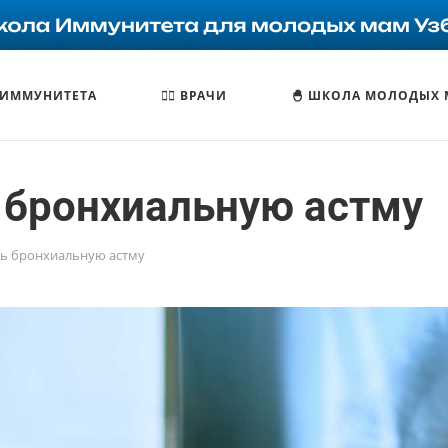
 ИММУНИТЕТА
🧑‍⚕️ ВРАЧИ
🐣 ШКОЛА МОЛОДЫХ
 бронхиальную астму
ь бронхиальную астму