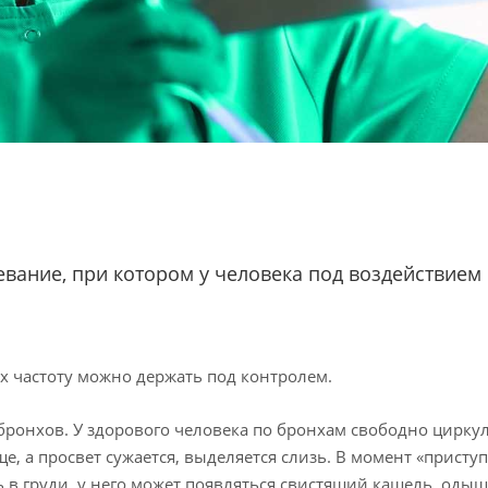
вание, при котором у человека под воздействием
х частоту можно держать под контролем.
бронхов. У здорового человека по бронхам свободно цирку
ще, а просвет сужается, выделяется слизь. В момент «присту
 в груди, у него может появляться свистящий кашель, одыш