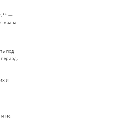
*.** —
я врача.
ть под
 период,
их и
 и не