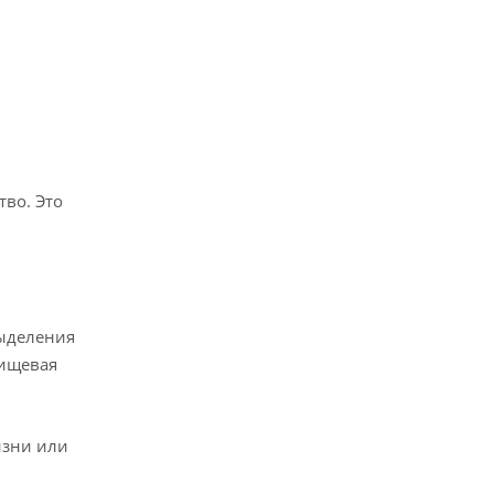
во. Это
выделения
пищевая
изни или