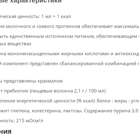
ческая ценность: 1 мл = 1 ккал
ие молочного и соевого протеинов обеспечивает максимал
ыть единственным источником питания, обеспечивающим су
ых веществах
на мононенасыщенными жирными кислотами и антиокси
 компонент представлен сбалансированной комбинацией по
ы представлены крахмалом
т пребиотик (пищевые волокна 2,1 г / 100 мл)
ление энергетической ценности (% ккал): белки : жиры : угле
жит глютена, холестерина, лактозы. Содержание пурина 3,0
ность: 215 мОсм/л
ния