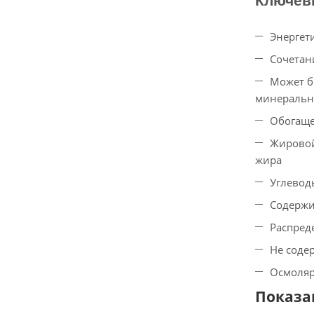
Энергети
Сочетан
Может б
минеральн
Обогаще
Жировой
жира
Углевод
Содержи
Распреде
Не содер
Осмоляр
Показа