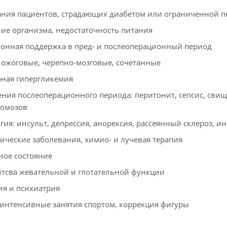
ания пациентов, страдающих диабетом или ограниченной 
ие организма, недостаточность питания
онная поддержка в пред- и послеоперационный период
 ожоговые, черепно-мозговые, сочетанные
рная гипергликемия
ния послеоперационного периода: перитонит, сепсис, свищ
томозов
гия: инсульт, депрессия, анорексия, рассеянный склероз, 
ические заболевания, химио- и лучевая терапия
ное состояние
йтсва жевательной и глотательной функции
ия и психиатрия
 интенсивные занятия спортом, коррекция фигуры