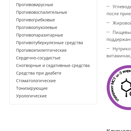
Противовирусные
Углевод
Противовоспалительные
после прие
Противогрибковые
Жировой
Противоопухолевые
Пищевые
Противопаразитарные
поддержан
Противотуберкулезные средства
Нутрико
Противоэпилептические
витаминах,
Сердечно-сосудистые
Снотворные и седативные средства
Средства при диабете
Стоматологические
Тонизирующие
Урологические
Ключев