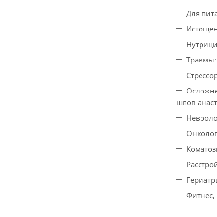
Для пит
Истощен
Нутрици
Травмы:
Стрессо
Осложне
швов анас
Невроло
Онколог
Коматоз
Расстро
Гериатр
Фитнес,