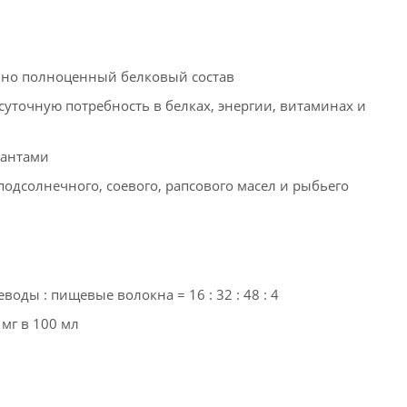
ьно полноценный белковый состав
точную потребность в белках, энергии, витаминах и
дантами
дсолнечного, соевого, рапсового масел и рыбьего
воды : пищевые волокна = 16 : 32 : 48 : 4
 мг в 100 мл