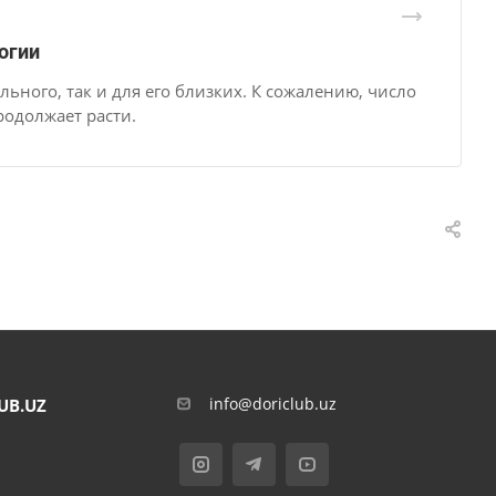
огии
льного, так и для его близких. К сожалению, число
родолжает расти.
info@doriclub.uz
UB.UZ