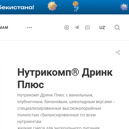
UZ
 МАМ
Нутрикомп® Дринк
Плюс
Нутрикомп Дринк Плюс с ванильным,
клубничным, банановым, шоколадным вкусами –
специализированные высококалорийные
полностью сбалансированные по всем
нутриентам
жидкие смеси для энтерального питания.