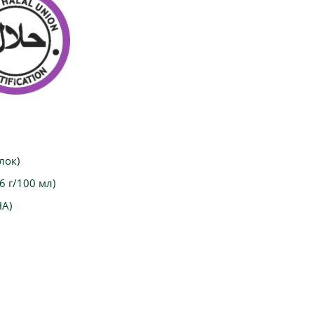
лок)
6 г/100 мл)
HA)