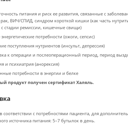
точность питания и риск ее развития, связанные с заболев
 рак, ВИЧ/СПИД, синдром короткой кишки (как часть нутри
с стадии ремиссии, кишечные свищи)
 энергетические потребности (ожоги, сепсис)
ие поступления нутриентов (инсульт, депрессия)
вка к операции и послеоперационный период, период выз
ия и психиатрия (анорексия)
ные потребности в энергии и белке
ый продукт получен сертификат Халяль.
вка
в соответствии с потребностями пациента, для дополнительн
ого источника питания: 5–7 бутылок в день.