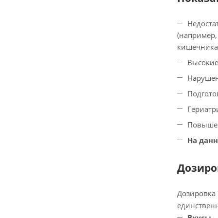
Недоста
(например,
кишечника 
Высокие
Нарушен
Подгото
Гериатр
Повышен
На данн
Дозиро
Дозировка 
единственн
Вкусы