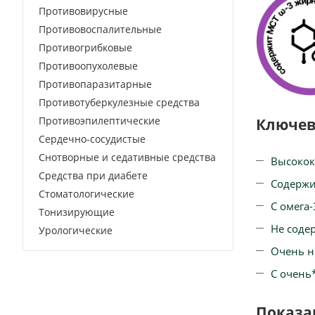
Противовирусные
Противовоспалительные
Противогрибковые
Противоопухолевые
Противопаразитарные
Противотуберкулезные средства
Противоэпилептические
Ключев
Сердечно-сосудистые
Снотворные и седативные средства
Высокок
Средства при диабете
Содержит
Стоматологические
С омега
Тонизирующие
Не соде
Урологические
Очень н
С очень
Показа