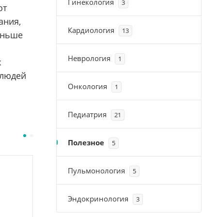
Гинекология
3
от
ания,
Кардиология
13
еньше
Неврология
1
х
 людей
Онкология
1
Педиатрия
21
Полезное
5
Пульмонология
5
Эндокринология
3