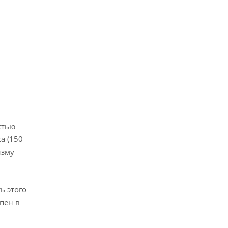
стью
а (150
изму
ь этого
пен в