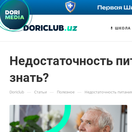
💊 ШКОЛА
Недостаточность пи
знать?
—
—
—
Doriclub
Статьи
Полезное
Недостаточность питания