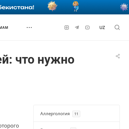
UZ
 МАМ
й: что нужно
Аллергология
11
оторого