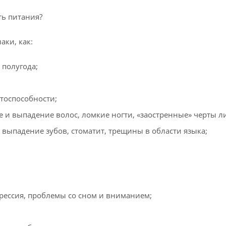
ть питания?
аки, как:
е полугода;
отоспособности;
 и выпадение волос, ломкие ногти, «заостренные» черты л
 выпадение зубов, стоматит, трещины в области языка;
;
рессия, проблемы со сном и вниманием;