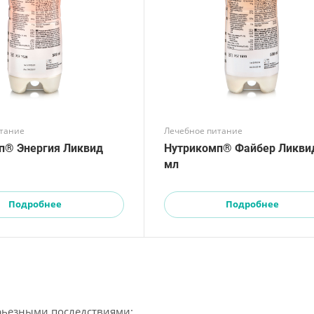
итание
Лечебное питание
п® Энергия Ликвид
Нутрикомп® Файбер Ликви
мл
Подробнее
Подробнее
ерьезными последствиями: