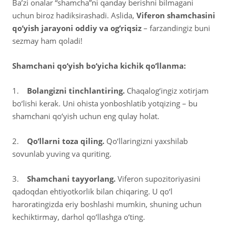
Ba’zi onalar “shamcha”ni qanday berishni bilmagani
uchun biroz hadiksirashadi. Aslida,
Viferon shamchasini
qo‘yish jarayoni oddiy va og‘riqsiz
– farzandingiz buni
sezmay ham qoladi!
Shamchani qo‘yish bo‘yicha kichik qo‘llanma:
1.
Bolangizni tinchlantiring.
Chaqalog‘ingiz xotirjam
bo‘lishi kerak. Uni ohista yonboshlatib yotqizing – bu
shamchani qo‘yish uchun eng qulay holat.
2.
Qo‘llarni toza qiling.
Qo‘llaringizni yaxshilab
sovunlab yuving va quriting.
3.
Shamchani tayyorlang.
Viferon supozitoriyasini
qadoqdan ehtiyotkorlik bilan chiqaring. U qo‘l
haroratingizda eriy boshlashi mumkin, shuning uchun
kechiktirmay, darhol qo‘llashga o‘ting.