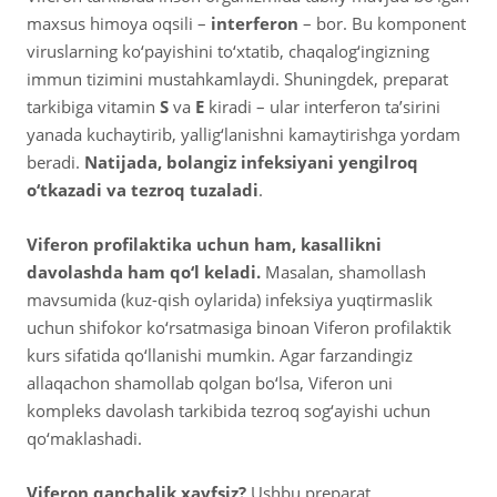
maxsus himoya oqsili –
interferon
– bor. Bu komponent
viruslarning ko‘payishini to‘xtatib, chaqalog‘ingizning
immun tizimini mustahkamlaydi. Shuningdek, preparat
tarkibiga vitamin
S
va
E
kiradi – ular interferon ta’sirini
yanada kuchaytirib, yallig‘lanishni kamaytirishga yordam
beradi.
Natijada, bolangiz infeksiyani yengilroq
o‘tkazadi va tezroq tuzaladi
.
Viferon profilaktika uchun ham, kasallikni
davolashda ham qo‘l keladi.
Masalan, shamollash
mavsumida (kuz-qish oylarida) infeksiya yuqtirmaslik
uchun shifokor ko‘rsatmasiga binoan Viferon profilaktik
kurs sifatida qo‘llanishi mumkin. Agar farzandingiz
allaqachon shamollab qolgan bo‘lsa, Viferon uni
kompleks davolash tarkibida tezroq sog‘ayishi uchun
qo‘maklashadi.
Viferon qanchalik xavfsiz?
Ushbu preparat