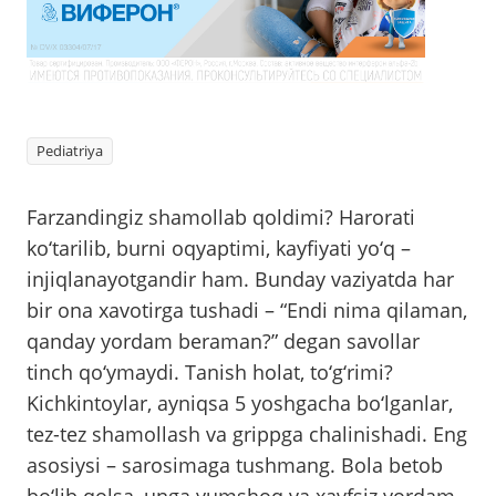
Pediatriya
Farzandingiz shamollab qoldimi? Harorati
ko‘tarilib, burni oqyaptimi, kayfiyati yo‘q –
injiqlanayotgandir ham. Bunday vaziyatda har
bir ona xavotirga tushadi – “Endi nima qilaman,
qanday yordam beraman?” degan savollar
tinch qo‘ymaydi. Tanish holat, to‘g‘rimi?
Kichkintoylar, ayniqsa 5 yoshgacha bo‘lganlar,
tez-tez shamollash va grippga chalinishadi. Eng
asosiysi – sarosimaga tushmang. Bola betob
bo‘lib qolsa, unga yumshoq va xavfsiz yordam