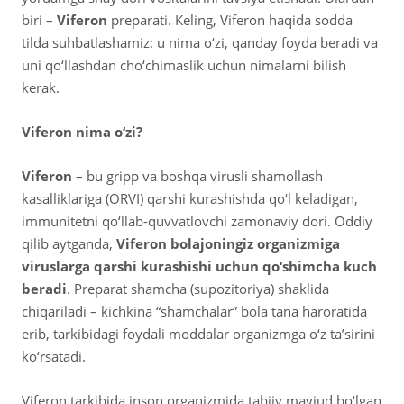
biri –
Viferon
preparati. Keling, Viferon haqida sodda
tilda suhbatlashamiz: u nima o‘zi, qanday foyda beradi va
uni qo‘llashdan cho‘chimaslik uchun nimalarni bilish
kerak.
Viferon nima o‘zi?
Viferon
– bu gripp va boshqa virusli shamollash
kasalliklariga (ORVI) qarshi kurashishda qo‘l keladigan,
immunitetni qo‘llab-quvvatlovchi zamonaviy dori. Oddiy
qilib aytganda,
Viferon bolajoningiz organizmiga
viruslarga qarshi kurashishi uchun qo‘shimcha kuch
beradi
. Preparat shamcha (supozitoriya) shaklida
chiqariladi – kichkina “shamchalar” bola tana haroratida
erib, tarkibidagi foydali moddalar organizmga o‘z ta’sirini
ko‘rsatadi.
Viferon tarkibida inson organizmida tabiiy mavjud bo‘lgan