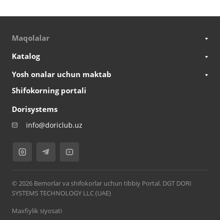
Maqolalar
Katalog
Yosh onalar uchun maktab
Shifokorning portali
Dorisystems
info@doriclub.uz
© 2026 Bemorlar va shifokorlar uchun tibbiy Portal. DGT DORI
SYSTEMS TECHNOLOGY LLC (UAE)
Maxfiylik siyosati