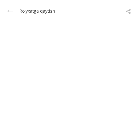
Roʻyxatga qaytish