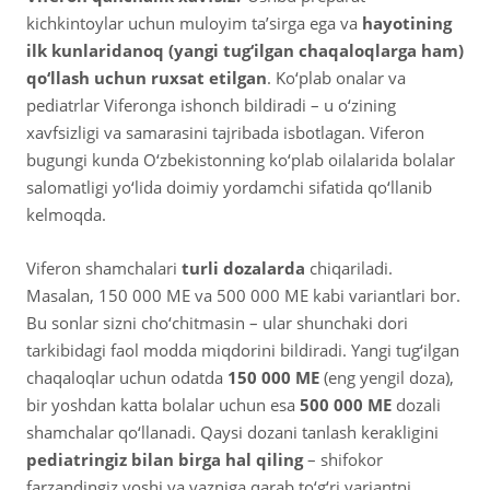
kichkintoylar uchun muloyim ta’sirga ega va
hayotining
ilk kunlaridanoq (yangi tug‘ilgan chaqaloqlarga ham)
qo‘llash uchun ruxsat etilgan
. Ko‘plab onalar va
pediatrlar Viferonga ishonch bildiradi – u o‘zining
xavfsizligi va samarasini tajribada isbotlagan. Viferon
bugungi kunda O‘zbekistonning ko‘plab oilalarida bolalar
salomatligi yo‘lida doimiy yordamchi sifatida qo‘llanib
kelmoqda.
Viferon shamchalari
turli dozalarda
chiqariladi.
Masalan, 150 000 ME va 500 000 ME kabi variantlari bor.
Bu sonlar sizni cho‘chitmasin – ular shunchaki dori
tarkibidagi faol modda miqdorini bildiradi. Yangi tug‘ilgan
chaqaloqlar uchun odatda
150 000 ME
(eng yengil doza),
bir yoshdan katta bolalar uchun esa
500 000 ME
dozali
shamchalar qo‘llanadi. Qaysi dozani tanlash kerakligini
pediatringiz bilan birga hal qiling
– shifokor
farzandingiz yoshi va vazniga qarab to‘g‘ri variantni