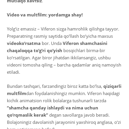
mutlaqo xavfsiz
.
Video va multfilm: yordamga shay!
Yolg‘iz emassiz – Viferon sizga hamrohlik qilishga tayyor.
Preparatning rasmiy saytida qo‘llash bo‘yicha maxsus
videoko‘rsatma
bor. Unda
Viferon shamchasini
chaqaloqqa to‘g‘ri qo‘yish
bosqichlari birma-bir
ko‘rsatilgan. Agar biror jihatdan ikkilansangiz, ushbu
videoni tomosha qiling – barcha qadamlar aniq namoyish
etiladi.
Bundan tashqari, farzandingiz biroz katta bo‘lsa,
qiziqarli
multfilm
dan foydalanishingiz mumkin. Viferon haqidagi
kichik animatsion rolik bolalarga tushunarli tarzda
“shamcha qanday ishlaydi va nima uchun
qo‘rqmaslik kerak”
degan savollarga javob beradi.
Bolajoningiz davolanish jarayonini yaxshiroq anglasa, o‘zi