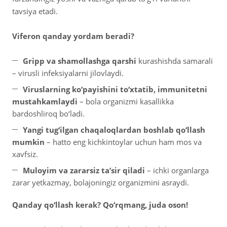
tavsiya etadi.
Viferon qanday yordam beradi?
Gripp va shamollashga qarshi
kurashishda samarali
– virusli infeksiyalarni jilovlaydi.
Viruslarning ko‘payishini to‘xtatib, immunitetni
mustahkamlaydi
– bola organizmi kasallikka
bardoshliroq bo‘ladi.
Yangi tug‘ilgan chaqaloqlardan boshlab qo‘llash
mumkin
– hatto eng kichkintoylar uchun ham mos va
xavfsiz.
Muloyim va zararsiz ta’sir qiladi
– ichki organlarga
zarar yetkazmay, bolajoningiz organizmini asraydi.
Qanday qo‘llash kerak? Qo‘rqmang, juda oson!