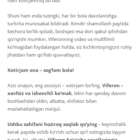
ham xotirjamroq bo‘ladi.
Shuni ham esda tutingki, har bir bola davolanishga
turlicha munosabat bildiradi. Kimdir shamollash paytida
bechora bo‘lib qoladi, boshqasi esa dori qabul qilishdan
qo‘rqishi mumkin. Viferonning video va multfilmli
ko‘magidan foydalangan holda, siz kichkintoyingizni ruhiy
jihatdan ham qo‘llab-quvvatlaysiz.
Xotirjam ona – sog‘lom bola!
Aziz onajon, eng asosiysi – xotirjam bo‘ling.
Viferon –
xavfsiz va ishonchli ko‘mak
, lekin har qanday davoni
boshlashdan oldin, albatta, shifokor bilan
maslahatlashgan ma’qul.
Ushbu sahifani hoziroq saqlab qo‘ying
– keyinchalik
kerak paytda ochib ko‘rish uchun qo‘l ostingizda tayyor
turadi. Va, albatta,
Viferon bo‘yicha savollaringiz