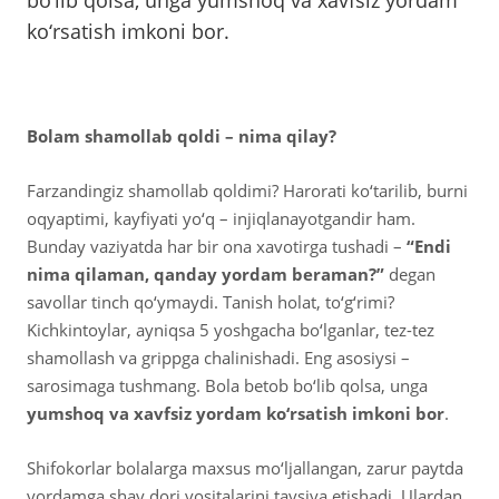
ko‘rsatish imkoni bor.
­­­­­Bolam shamollab qoldi – nima qilay?
Farzandingiz shamollab qoldimi? Harorati ko‘tarilib, burni
oqyaptimi, kayfiyati yo‘q – injiqlanayotgandir ham.
Bunday vaziyatda har bir ona xavotirga tushadi –
“Endi
nima qilaman, qanday yordam beraman?”
degan
savollar tinch qo‘ymaydi. Tanish holat, to‘g‘rimi?
Kichkintoylar, ayniqsa 5 yoshgacha bo‘lganlar, tez-tez
shamollash va grippga chalinishadi. Eng asosiysi –
sarosimaga tushmang. Bola betob bo‘lib qolsa, unga
yumshoq va xavfsiz yordam ko‘rsatish imkoni bor
.
Shifokorlar bolalarga maxsus mo‘ljallangan, zarur paytda
yordamga shay dori vositalarini tavsiya etishadi. Ulardan