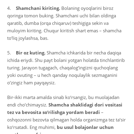
4.
Shamchani kiriting.
Bolaning oyoqlarini biroz
qoringa tomon buking. Shamchani uchi bilan oldinga
qaratib, dumba (orqa chiqaruv) teshigiga sekin va
muloyim kiriting. Chuqur kiritish shart emas – shamcha
to‘liq joylashsa, bas.
5.
Bir oz kuting.
Shamcha ichkarida bir necha daqiqa
ichida eriydi. Shu payt bolani yotgan holatda tinchlantirib
turing. Jarayon tugagach, chaqalog‘ingizni quchoqlang
yoki ovuting – u hech qanday noqulaylik sezmaganini
o‘zingiz ham payqaysiz.
Bir-ikki marta amalda sinab ko‘rsangiz, bu muolajadan
endi cho‘chimaysiz.
Shamcha shaklidagi dori vositasi
tez va bevosita so‘rilishga yordam beradi
–
oshqozonni bezovta qilmagan holda organizmga tez ta’sir
ko‘rsatadi. Eng muhimi,
bu usul bolajonlar uchun