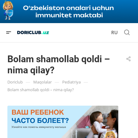
RU
­­­­­Bolam shamollab qoldi –
nima qilay?
—
—
—
Doriclub
Maqolalar
Pediatriya
­­­­­Bolam shamollab qoldi – nima qilay?