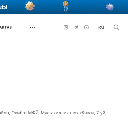
RU
AKTAB
айон, Окибат МФЙ, Мустакиллик шох кўчаси, 7-уй,