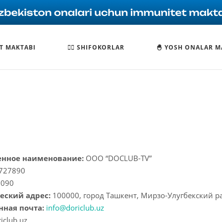
T MAKTABI
🧑‍⚕️ SHIFOKORLAR
🐣 YOSH ONALAR M
нное наименование:
ООО “DOCLUB-TV”
727890
2090
ский адрес:
100000, город Ташкент, Мирзо-Улугбекский р
нная почта:
info@doriclub.uz
iclub.uz