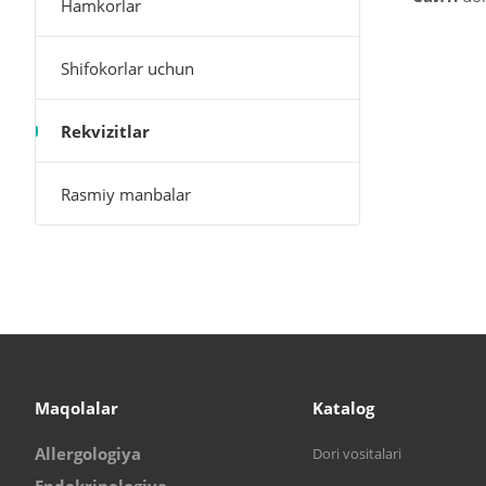
Hamkorlar
Shifokorlar uchun
Rekvizitlar
Rasmiy manbalar
Maqolalar
Katalog
Allergologiya
Dori vositalari