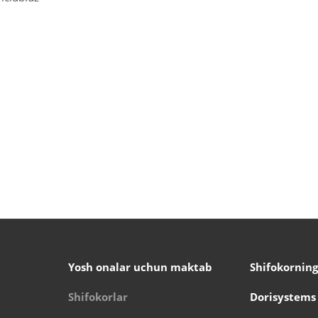
Yosh onalar uchun maktab
Shifokorning
Shifokorlar
Dorisystems