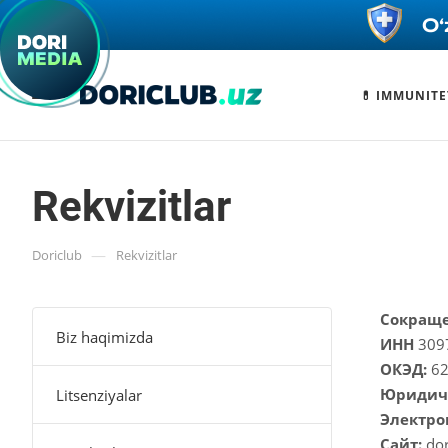
💊 IMMUNITE
Rekvizitlar
—
Doriclub
Rekvizitlar
Сокраще
Biz haqimizda
ИНН
309
ОКЭД:
6
Юридиче
Litsenziyalar
Электро
Сайт:
dor