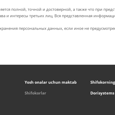
яется полной, точной и достоверной, а также что при пр
ава и интересы третьих лиц. Вся представленная информац
а хранения персональных данных, если иное не предусмотр
Yosh onalar uchun maktab
Shifokorning
Shifokorlar
Dorisystems