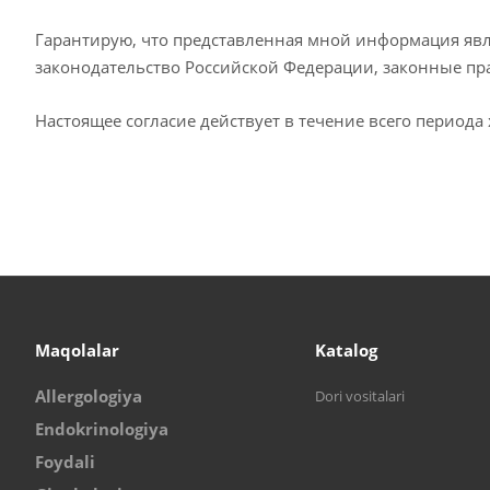
Гарантирую, что представленная мной информация явл
законодательство Российской Федерации, законные пр
Настоящее согласие действует в течение всего период
Maqolalar
Katalog
Allergologiya
Dori vositalari
Endokrinologiya
Foydali