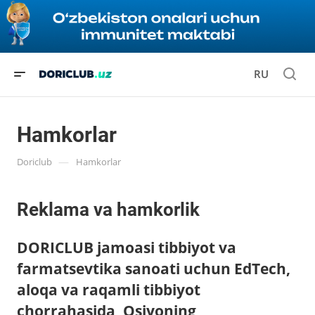
RU
Hamkorlar
—
Doriclub
Hamkorlar
Reklama va hamkorlik
DORICLUB jamoasi tibbiyot va
farmatsevtika sanoati uchun EdTech,
aloqa va raqamli tibbiyot
chorrahasida, Osiyoning