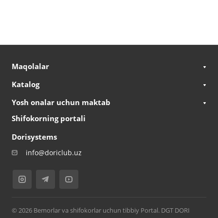
Maqolalar
Katalog
Yosh onalar uchun maktab
Shifokorning portali
Dorisystems
info@doriclub.uz
© 2026 Bemorlar va shifokorlar uchun tibbiy Portal. DGT DORI