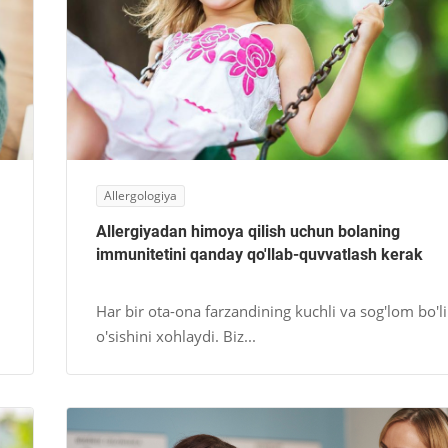
Allergologiya
Allergiyadan himoya qilish uchun bolaning
immunitetini qanday qo'llab-quvvatlash kerak
Har bir ota-ona farzandining kuchli va sog'lom bo'l
o'sishini xohlaydi. Biz...