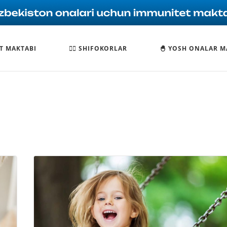
T MAKTABI
🧑‍⚕️ SHIFOKORLAR
🐣 YOSH ONALAR M