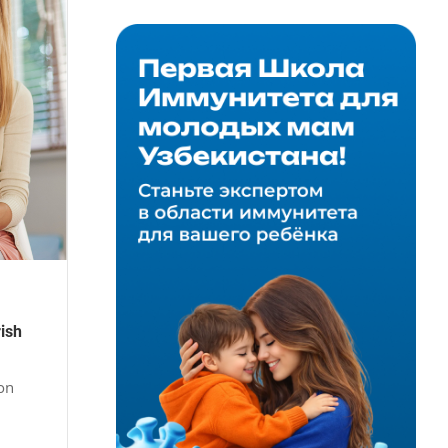
ish
yon