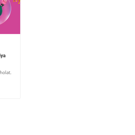
iya
holat.