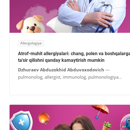
Allergologiya
Atrof-muhit allergiyalari: chang, polen va boshqalarg
ta'sir qilishni qanday kamaytirish mumkin
Dzhuraev Abduzokhid Abduvoxodovich
—
pulmonolog, allergist, immunolog, pulmonologiya...