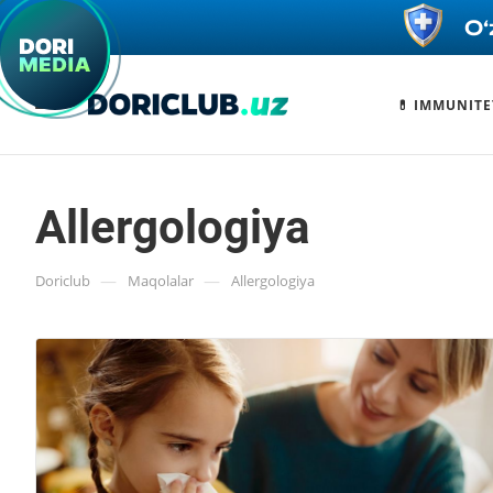
💊 IMMUNITE
Allergologiya
—
—
Doriclub
Maqolalar
Allergologiya