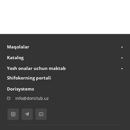
Maqolalar
Katalog
Yosh onalar uchun maktab
Shifokorning portali
Dorisystems
info@doriclub.uz