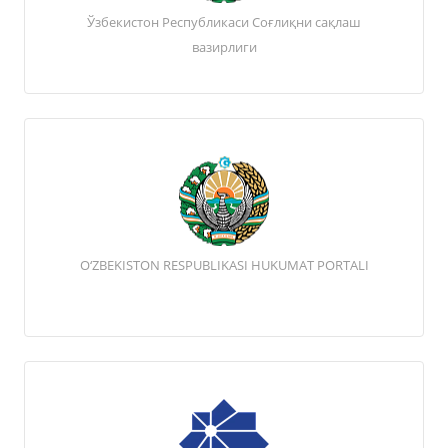
Ўзбекистон Республикаси Соғлиқни сақлаш
вазирлиги
O‘ZBEKISTON RESPUBLIKASI HUKUMAT PORTALI