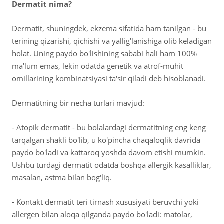
Dermatit nima?
Dermatit, shuningdek, ekzema sifatida ham tanilgan - bu
terining qizarishi, qichishi va yallig'lanishiga olib keladigan
holat. Uning paydo bo'lishining sababi hali ham 100%
ma'lum emas, lekin odatda genetik va atrof-muhit
omillarining kombinatsiyasi ta'sir qiladi deb hisoblanadi.
Dermatitning bir necha turlari mavjud:
- Atopik dermatit - bu bolalardagi dermatitning eng keng
tarqalgan shakli bo'lib, u ko'pincha chaqaloqlik davrida
paydo bo'ladi va kattaroq yoshda davom etishi mumkin.
Ushbu turdagi dermatit odatda boshqa allergik kasalliklar,
masalan, astma bilan bog'liq.
- Kontakt dermatit teri tirnash xususiyati beruvchi yoki
allergen bilan aloqa qilganda paydo bo'ladi: matolar,