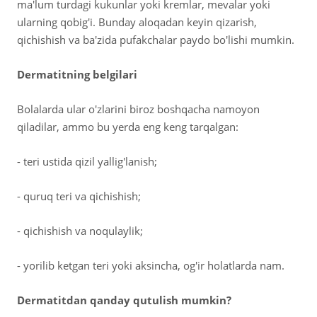
ma'lum turdagi kukunlar yoki kremlar, mevalar yoki
ularning qobig'i. Bunday aloqadan keyin qizarish,
qichishish va ba'zida pufakchalar paydo bo'lishi mumkin.
Dermatitning belgilari
Bolalarda ular o'zlarini biroz boshqacha namoyon
qiladilar, ammo bu yerda eng keng tarqalgan:
- teri ustida qizil yallig'lanish;
- quruq teri va qichishish;
- qichishish va noqulaylik;
- yorilib ketgan teri yoki aksincha, og'ir holatlarda nam.
Dermatitdan qanday qutulish mumkin?