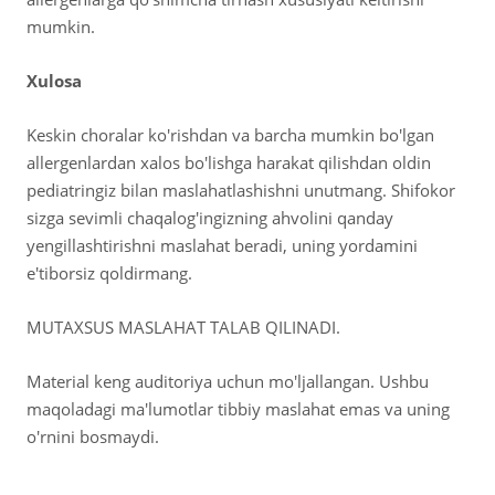
mumkin.
Xulosa
Keskin choralar ko'rishdan va barcha mumkin bo'lgan
allergenlardan xalos bo'lishga harakat qilishdan oldin
pediatringiz bilan maslahatlashishni unutmang. Shifokor
sizga sevimli chaqalog'ingizning ahvolini qanday
yengillashtirishni maslahat beradi, uning yordamini
e'tiborsiz qoldirmang.
MUTAXSUS MASLAHAT TALAB QILINADI.
Material keng auditoriya uchun mo'ljallangan. Ushbu
maqoladagi ma'lumotlar tibbiy maslahat emas va uning
o'rnini bosmaydi.