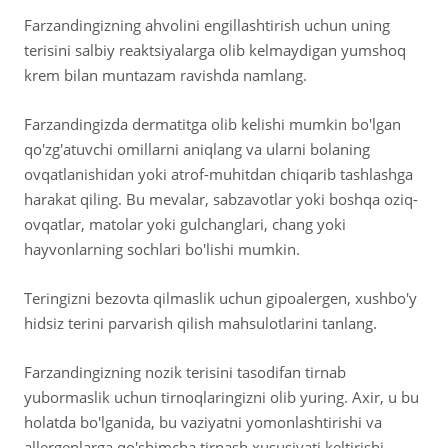
Farzandingizning ahvolini engillashtirish uchun uning
terisini salbiy reaktsiyalarga olib kelmaydigan yumshoq
krem bilan muntazam ravishda namlang.
Farzandingizda dermatitga olib kelishi mumkin bo'lgan
qo'zg'atuvchi omillarni aniqlang va ularni bolaning
ovqatlanishidan yoki atrof-muhitdan chiqarib tashlashga
harakat qiling. Bu mevalar, sabzavotlar yoki boshqa oziq-
ovqatlar, matolar yoki gulchanglari, chang yoki
hayvonlarning sochlari bo'lishi mumkin.
Teringizni bezovta qilmaslik uchun gipoalergen, xushbo'y
hidsiz terini parvarish qilish mahsulotlarini tanlang.
Farzandingizning nozik terisini tasodifan tirnab
yubormaslik uchun tirnoqlaringizni olib yuring. Axir, u bu
holatda bo'lganida, bu vaziyatni yomonlashtirishi va
allergenlarga qo'shimcha tirnash xususiyati keltirishi