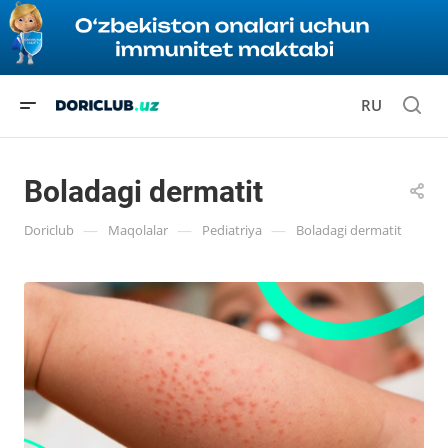
RU
Boladagi dermatit
—
—
—
Doriclub
Maqolalar
Pediatriya
Boladagi dermatit