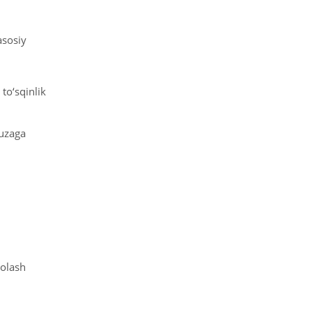
asosiy
to‘sqinlik
yuzaga
volash