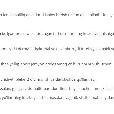
eri va shilliq qavatlarni ishlov berish uchun qo‘llaniladi. Uning 
a bo‘lgan preparat zararlangan teri qismlarining infeksiyalanishiga 
rma yoki dermatit, bakterial yoki zamburug‘li infeksiya sababli 
boshqa yallig‘lanish jarayonlarida tomoq va burunni yuvish uchun
tivit, blefarit) oldini olish va davolashda qo‘llaniladi.
masalan, gingivit, stomatit, parodontitda chayish uchun mos keladi.
k yo‘llarining infeksiyalarini, masalan, vaginit, sistitni mahalliy da