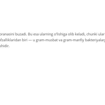
sini buzadi. Bu esa ularning o‘lishiga olib keladi, chunki ular 
fzalliklaridan biri — u gram-musbat va gram-manfiy bakteriyalar
shidir.