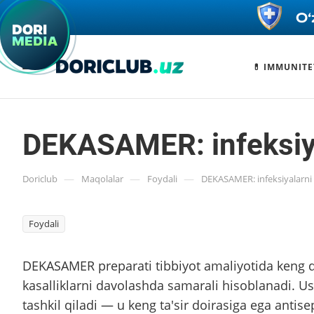
💊 IMMUNITE
DEKASAMER: infeksiya
—
—
—
Doriclub
Maqolalar
Foydali
DEKASAMER: infeksiyalarni 
Foydali
DEKASAMER preparati tibbiyot amaliyotida keng qo‘
kasalliklarni davolashda samarali hisoblanadi. 
tashkil qiladi — u keng ta'sir doirasiga ega antise