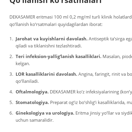
Qo‘llanish ko‘rsatmalari
DEKASAMER eritmasi 100 ml 0,2 mg/ml turli klinik holatlarda t
qo‘llanish ko‘rsatmalari quyidagilardan iborat:
Jarohat va kuyishlarni davolash.
Antiseptik ta’sirga eg
qiladi va tiklanishni tezlashtiradi.
Teri infeksion-yallig‘lanish kasalliklari.
Masalan, piode
kelgan.
LOR kasalliklarini davolash.
Angina, faringit, rinit va 
qo‘llaniladi.
Oftalmologiya.
DEKASAMER ko‘z infeksiyalarining (kon’yunk
Stomatologiya.
Preparat og‘iz bo‘shlig‘i kasalliklarida, 
Ginekologiya va urologiya.
Eritma jinsiy yo‘llar va siydi
uchun samaralidir.