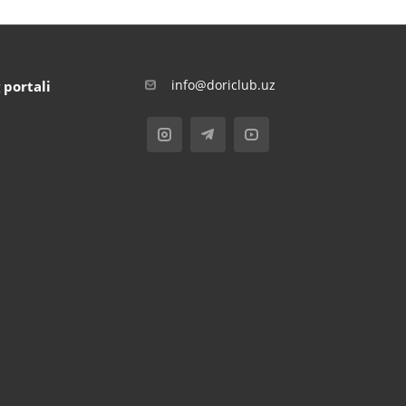
info@doriclub.uz
 portali