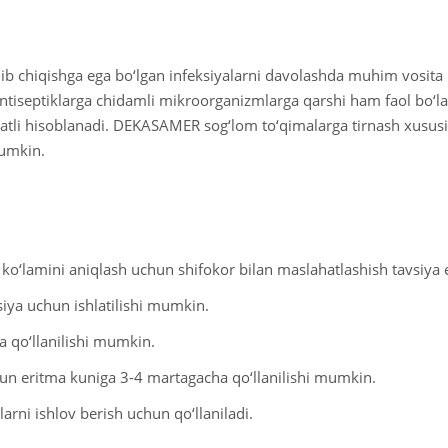
 kelib chiqishga ega bo‘lgan infeksiyalarni davolashda muhim vosita
tiseptiklarga chidamli mikroorganizmlarga qarshi ham faol bo‘la
yatli hisoblanadi. DEKASAMER sog‘lom to‘qimalarga tirnash xususi
mumkin.
 ko‘lamini aniqlash uchun shifokor bilan maslahatlashish tavsiya e
siya uchun ishlatilishi mumkin.
a qo‘llanilishi mumkin.
chun eritma kuniga 3-4 martagacha qo‘llanilishi mumkin.
arni ishlov berish uchun qo‘llaniladi.