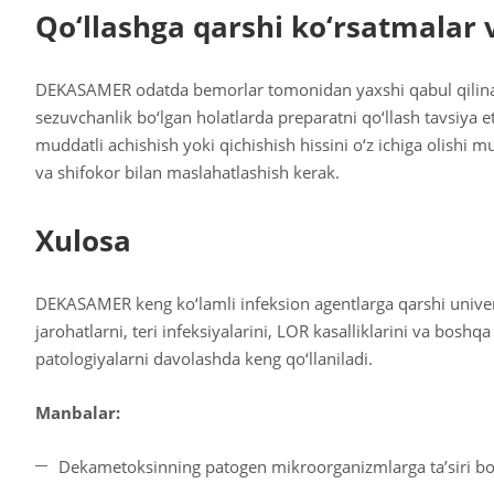
Qo‘llashga qarshi ko‘rsatmalar v
DEKASAMER odatda bemorlar tomonidan yaxshi qabul qilinad
sezuvchanlik bo‘lgan holatlarda preparatni qo‘llash tavsiya e
muddatli achishish yoki qichishish hissini o‘z ichiga olishi mu
va shifokor bilan maslahatlashish kerak.
Xulosa
DEKASAMER keng ko‘lamli infeksion agentlarga qarshi universal
jarohatlarni, teri infeksiyalarini, LOR kasalliklarini va bosh
patologiyalarni davolashda keng qo‘llaniladi.
Manbalar:
Dekametoksinning patogen mikroorganizmlarga ta’siri bo‘y