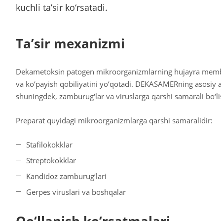
kuchli ta’sir ko‘rsatadi.
Ta’sir mexanizmi
Dekametoksin patogen mikroorganizmlarning hujayra membrana
va ko‘payish qobiliyatini yo‘qotadi. DEKASAMERning asosiy a
shuningdek, zamburug‘lar va viruslarga qarshi samarali bo‘li
Preparat quyidagi mikroorganizmlarga qarshi samaralidir:
Stafilokokklar
Streptokokklar
Kandidoz zamburug‘lari
Gerpes viruslari va boshqalar