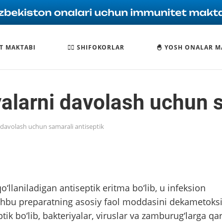
T MAKTABI
🧑‍⚕️ SHIFOKORLAR
🐣 YOSH ONALAR M
larni davolash uchun s
davolash uchun samarali antiseptik
llaniladigan antiseptik eritma bo‘lib, u infeksion
Ushbu preparatning asosiy faol moddasini dekametoks
ptik bo‘lib, bakteriyalar, viruslar va zamburug‘larga qa