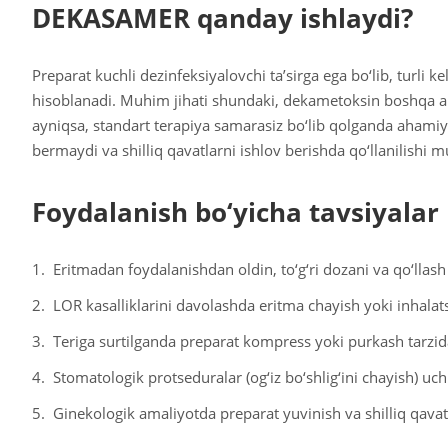
DEKASAMER qanday ishlaydi?
Preparat kuchli dezinfeksiyalovchi ta’sirga ega bo‘lib, turli
hisoblanadi. Muhim jihati shundaki, dekametoksin boshqa an
ayniqsa, standart terapiya samarasiz bo‘lib qolganda ahami
bermaydi va shilliq qavatlarni ishlov berishda qo‘llanilishi 
Foydalanish bo‘yicha tavsiyalar
Eritmadan foydalanishdan oldin, to‘g‘ri dozani va qo‘llash
LOR kasalliklarini davolashda eritma chayish yoki inhalat
Teriga surtilganda preparat kompress yoki purkash tarzid
Stomatologik protseduralar (og‘iz bo‘shlig‘ini chayish) u
Ginekologik amaliyotda preparat yuvinish va shilliq qavatl