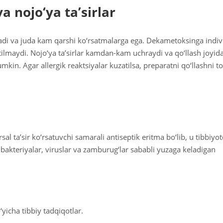
a nojo‘ya ta’sirlar
i va juda kam qarshi ko‘rsatmalarga ega. Dekametoksinga indiv
tilmaydi. Nojo‘ya ta’sirlar kamdan-kam uchraydi va qo‘llash joyid
mkin. Agar allergik reaktsiyalar kuzatilsa, preparatni qo‘llashni to
 ta’sir ko‘rsatuvchi samarali antiseptik eritma bo‘lib, u tibbiyo
qa bakteriyalar, viruslar va zamburug‘lar sababli yuzaga keladigan
icha tibbiy tadqiqotlar.