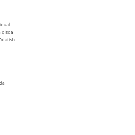
idual
a qisqa
‘xtatish
tda