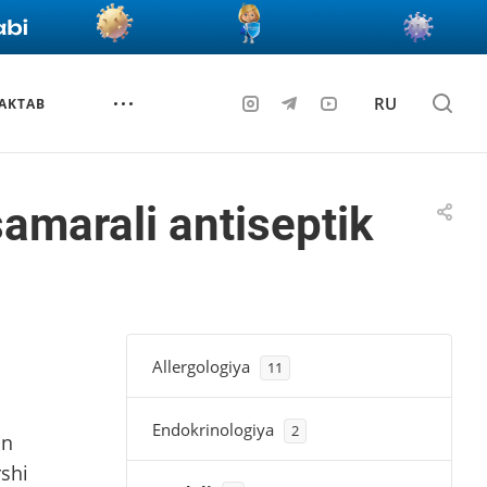
RU
AKTAB
amarali antiseptik
Allergologiya
11
Endokrinologiya
2
in
rshi