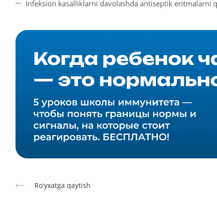
Infeksion kasalliklarni davolashda antiseptik eritmalarni q
Roʻyxatga qaytish