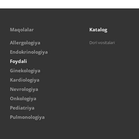
Maqolalar
Katalog
Allergologiya
Dori vositalari
Endokrinologiya
Foydali
Ginekologiya
Kardiologiya
Nevrologiya
Onkologiya
Pediatriya
Pulmonologiya