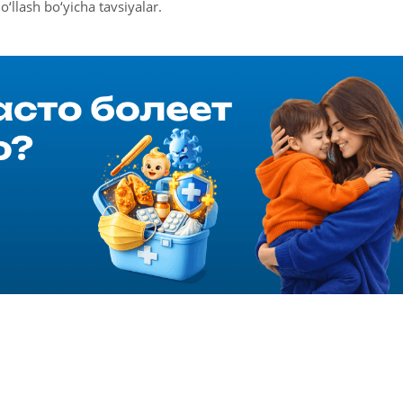
o‘llash bo‘yicha tavsiyalar.