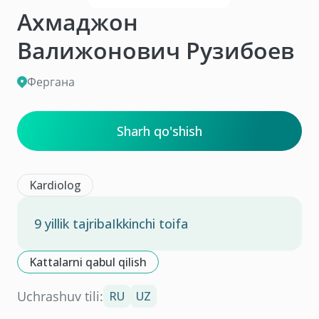
Ахмаджон
Валижонович Рузибоев
Фергана
Sharh qo'shish
Kardiolog
9 yillik tajriba
Ikkinchi toifa
Kattalarni qabul qilish
Uchrashuv tili:
RU
UZ