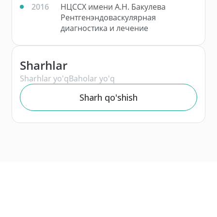
2016
НЦССХ имени А.Н. Бакулева
Рентгенэндоваскулярная
диагностика и лечение
Sharhlar
Sharhlar yo'q
Baholar yo'q
Sharh qo'shish