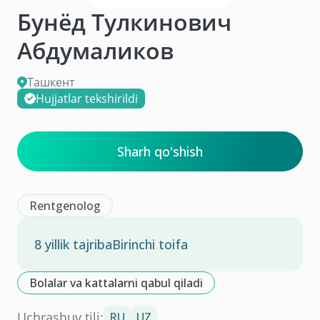
Бунёд Тулкинович
Абдумаликов
Ташкент
Hujjatlar tekshirildi
Sharh qo'shish
Rentgenolog
8 yillik tajriba
Birinchi toifa
Bolalar va kattalarni qabul qiladi
Uchrashuv tili:
RU
UZ