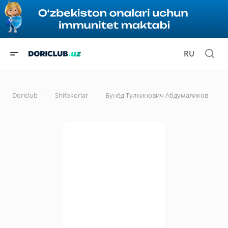
RU
—
—
Doriclub
Shifokorlar
Бунёд Тулкинович Абдумаликов