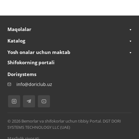
Maqolalar
Katalog
Yosh onalar uchun maktab
Shifokorning portali
Dorisystems
info@doriclub.uz
© 2026 Bemorlar va shifokorlar uchun tibbiy Portal. DGT DORI
SYSTEMS TECHNOLOGY LLC (UAE)
Maxfiylik siyosati