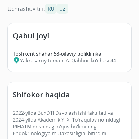
Uchrashuv tili:
RU
UZ
Qabul joyi
Toshkent shahar 58-oilaviy poliklinika
Yakkasaroy tumani A. Qahhor ko‘chasi 44
Shifokor haqida
2022-yilda BuxDTI Davolash ishi fakulteti va
2024-yilda Akademik Y. X. To‘raqulov nomidagi
RIEIATM qoshidagi o‘quv bo‘limining
Endokrinologiya mutaxasisligini bitirdim.