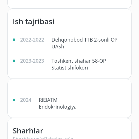
Ish tajribasi
2022-2022
Dehqonobod TTB 2-sonli OP
UASh
2023-2023
Toshkent shahar 58-OP
Statist shifokori
2024
RIEIATM
Endokrinologiya
Sharhlar
Sharhlar yo'q
Baholar yo'q