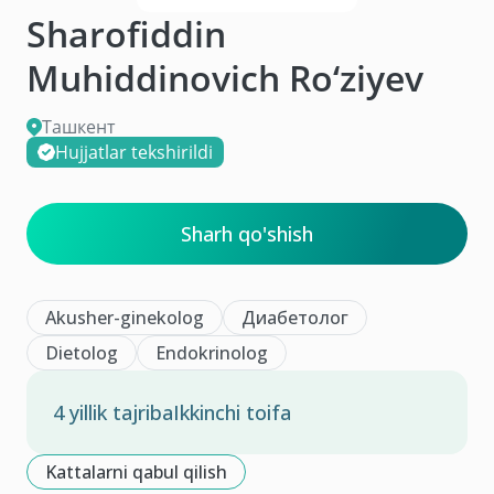
Sharofiddin
Muhiddinovich Ro‘ziyev
Ташкент
Hujjatlar tekshirildi
Sharh qo'shish
Akusher-ginekolog
Диабетолог
Dietolog
Endokrinolog
4 yillik tajriba
Ikkinchi toifa
Kattalarni qabul qilish