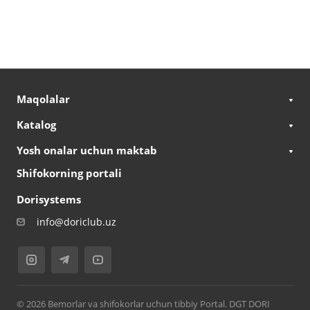
Maqolalar
Katalog
Yosh onalar uchun maktab
Shifokorning portali
Dorisystems
info@doriclub.uz
© 2026 Bemorlar va shifokorlar uchun tibbiy Portal. DGT DORI