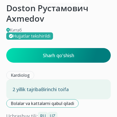
Doston Рустамович
Axmedov
Китаб
Hujjatlar tekshirildi
Sharh qo'shish
Kardiolog
2 yillik tajriba
Birinchi toifa
Bolalar va kattalarni qabul qiladi
Uchrashuv tili:
RU
UZ