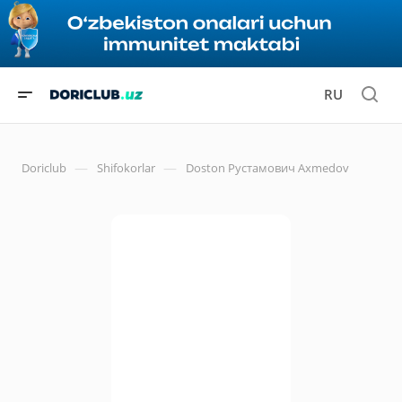
RU
—
—
Doriclub
Shifokorlar
Doston Рустамович Axmedov