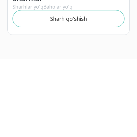
Sharhlar yo'q
Baholar yo'q
Sharh qo'shish