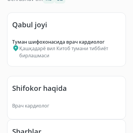
Qabul joyi
Туман шифохонасида врач кардиолог
Қашқадарё вил Китоб тумани тиббиёт
бирлашмаси
Shifokor haqida
Врач кардиолог
Sharhlar