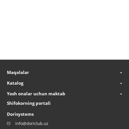
Maqolalar
Katalog
Yosh onalar uchun maktab
Shifokorning portali
Dorisystems
info@doriclub.uz