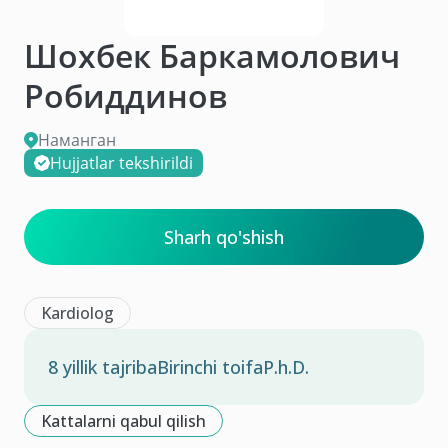
Шохбек Баркамолович
Робиддинов
Наманган
Hujjatlar tekshirildi
Sharh qo'shish
Kardiolog
8 yillik tajriba
Birinchi toifa
P.h.D.
Kattalarni qabul qilish