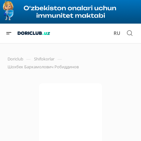
RU
—
—
Doriclub
Shifokorlar
Шохбек Баркамолович Робиддинов