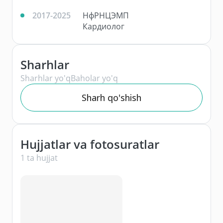
2017-2025
НфРНЦЭМП
Кардиолог
Sharhlar
Sharhlar yo'q
Baholar yo'q
Sharh qo'shish
Hujjatlar va fotosuratlar
1 ta hujjat