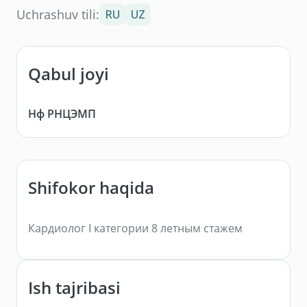
Uchrashuv tili:
RU
UZ
Qabul joyi
Нф РНЦЭМП
Shifokor haqida
Кардиолог I категории 8 летным стажем
Ish tajribasi