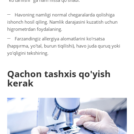
"ko'tarilishi" ga ham hissa qo'shadi.
Havoning namligi normal chegaralarda qolishiga
ishonch hosil qiling. Namlik darajasini kuzatish uchun
higrometrdan foydalaning.
Farzandingiz allergiya alomatlarini ko'rsatsa
(hapşırma, yo'tal, burun tiqilishi), havo juda quruq yoki
yo'qligini tekshiring.
Qachon tashxis qo'yish
kerak