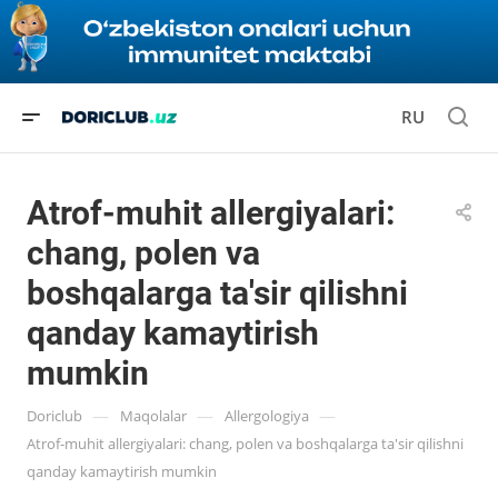
RU
Atrof-muhit allergiyalari:
chang, polen va
boshqalarga ta'sir qilishni
qanday kamaytirish
mumkin
—
—
—
Doriclub
Maqolalar
Allergologiya
Atrof-muhit allergiyalari: chang, polen va boshqalarga ta'sir qilishni
qanday kamaytirish mumkin