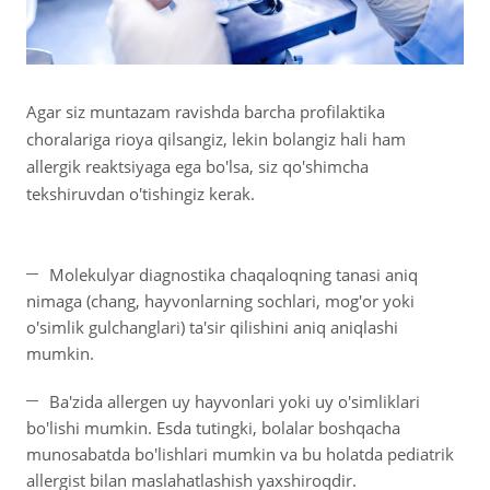
Agar siz muntazam ravishda barcha profilaktika
choralariga rioya qilsangiz, lekin bolangiz hali ham
allergik reaktsiyaga ega bo'lsa, siz qo'shimcha
tekshiruvdan o'tishingiz kerak.
Molekulyar diagnostika chaqaloqning tanasi aniq
nimaga (chang, hayvonlarning sochlari, mog'or yoki
o'simlik gulchanglari) ta'sir qilishini aniq aniqlashi
mumkin.
Ba'zida allergen uy hayvonlari yoki uy o'simliklari
bo'lishi mumkin. Esda tutingki, bolalar boshqacha
munosabatda bo'lishlari mumkin va bu holatda pediatrik
allergist bilan maslahatlashish yaxshiroqdir.