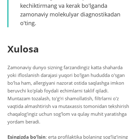
kechiktirmang va kerak bo'lganda
zamonaviy molekulyar diagnostikadan
o'ting.
Xulosa
Zamonaviy dunyo sizning farzandingiz katta shaharda
yoki ifloslanish darajasi yuqori bo'lgan hududda o'sgan
bo'lsa ham, allergiyani nazorat ostida saqlashga imkon
beruvchi ko'plab foydali echimlarni taklif qiladi.
Muntazam tozalash, to'g'ri shamollatish, filtrlarni o'z
vaqtida almashtirish va mutaxassis tomonidan tekshirish
chaqalog'ingiz uchun sog'lom va qulay muhit yaratishga
yordam beradi.
Esingizda bo'lsin
: erta profilaktika bolaning sog'lig'ining