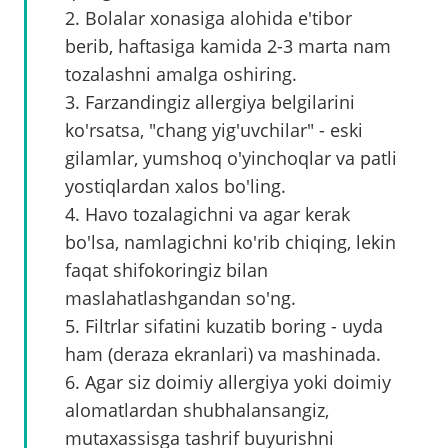
2. Bolalar xonasiga alohida e'tibor
berib, haftasiga kamida 2-3 marta nam
tozalashni amalga oshiring.
3. Farzandingiz allergiya belgilarini
ko'rsatsa, "chang yig'uvchilar" - eski
gilamlar, yumshoq o'yinchoqlar va patli
yostiqlardan xalos bo'ling.
4. Havo tozalagichni va agar kerak
bo'lsa, namlagichni ko'rib chiqing, lekin
faqat shifokoringiz bilan
maslahatlashgandan so'ng.
5. Filtrlar sifatini kuzatib boring - uyda
ham (deraza ekranlari) va mashinada.
6. Agar siz doimiy allergiya yoki doimiy
alomatlardan shubhalansangiz,
mutaxassisga tashrif buyurishni