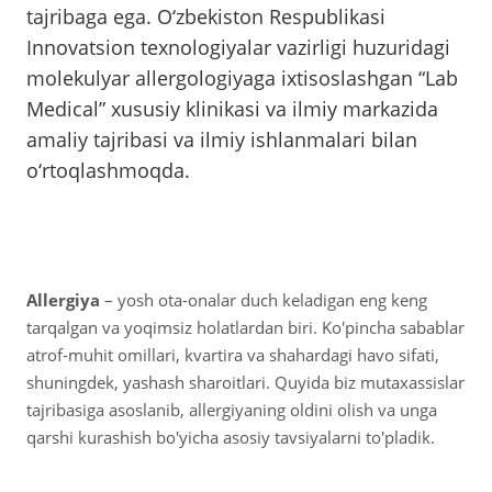
tajribaga ega. O‘zbekiston Respublikasi
Innovatsion texnologiyalar vazirligi huzuridagi
molekulyar allergologiyaga ixtisoslashgan “Lab
Medical” xususiy klinikasi va ilmiy markazida
amaliy tajribasi va ilmiy ishlanmalari bilan
o‘rtoqlashmoqda.
Allergiya
– yosh ota-onalar duch keladigan eng keng
tarqalgan va yoqimsiz holatlardan biri. Ko'pincha sabablar
atrof-muhit omillari, kvartira va shahardagi havo sifati,
shuningdek, yashash sharoitlari. Quyida biz mutaxassislar
tajribasiga asoslanib, allergiyaning oldini olish va unga
qarshi kurashish bo'yicha asosiy tavsiyalarni to'pladik.