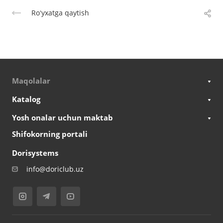
Roʻyxatga qaytish
Maqolalar
Katalog
Yosh onalar uchun maktab
Shifokorning portali
Dorisystems
info@doriclub.uz