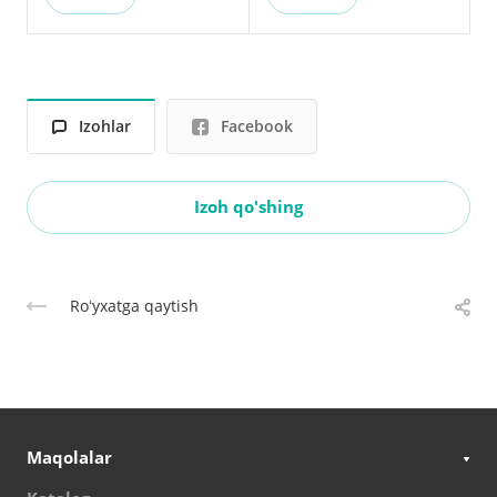
Izohlar
Facebook
Izoh qo'shing
Roʻyxatga qaytish
Maqolalar