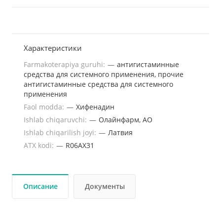
Характеристики
Farmakoterapiya guruhi:
—
антигистаминные
средства для системного применения, прочие
антигистаминные средства для системного
применения
Faol modda:
—
Хифенадин
Ishlab chiqaruvchi:
—
Олайнфарм, АО
Ishlab chiqarilish joyi:
—
Латвия
ATX kodi:
—
R06АХ31
Описание
Документы