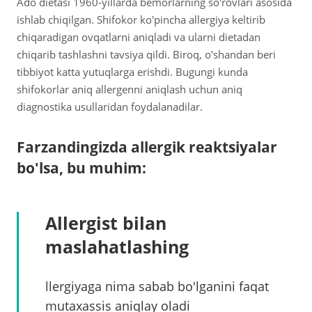
Ado dietasi 1960-yillarda bemorlarning so'rovlari asosida
ishlab chiqilgan. Shifokor ko'pincha allergiya keltirib
chiqaradigan ovqatlarni aniqladi va ularni dietadan
chiqarib tashlashni tavsiya qildi. Biroq, o'shandan beri
tibbiyot katta yutuqlarga erishdi. Bugungi kunda
shifokorlar aniq allergenni aniqlash uchun aniq
diagnostika usullaridan foydalanadilar.
Farzandingizda allergik reaktsiyalar
bo'lsa, bu muhim:
Allergist bilan
maslahatlashing
llergiyaga nima sabab bo'lganini faqat
mutaxassis aniqlay oladi