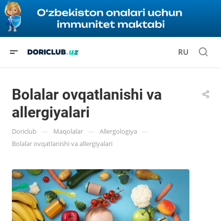
RU
Bolalar ovqatlanishi va
allergiyalari
—
—
—
Doriclub
Maqolalar
Allergologiya
Bolalar ovqatlanishi va allergiyalari