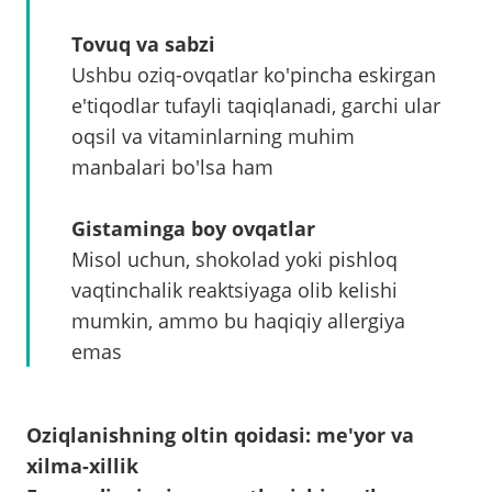
Tovuq va sabzi
Ushbu oziq-ovqatlar ko'pincha eskirgan
e'tiqodlar tufayli taqiqlanadi, garchi ular
oqsil va vitaminlarning muhim
manbalari bo'lsa ham
Gistaminga boy ovqatlar
Misol uchun, shokolad yoki pishloq
vaqtinchalik reaktsiyaga olib kelishi
mumkin, ammo bu haqiqiy allergiya
emas
Oziqlanishning oltin qoidasi: me'yor va
xilma-xillik