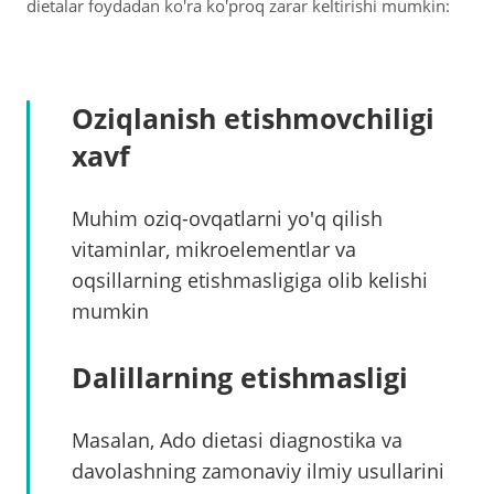
dietalar foydadan ko'ra ko'proq zarar keltirishi mumkin:
Oziqlanish etishmovchiligi
xavf
Muhim oziq-ovqatlarni yo'q qilish
vitaminlar, mikroelementlar va
oqsillarning etishmasligiga olib kelishi
mumkin
Dalillarning etishmasligi
Masalan, Ado dietasi diagnostika va
davolashning zamonaviy ilmiy usullarini