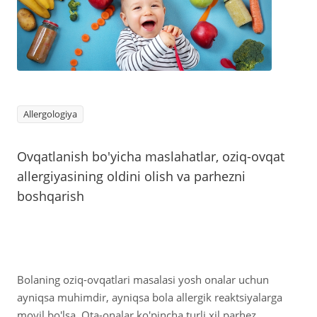
Allergologiya
Ovqatlanish bo'yicha maslahatlar, oziq-ovqat
allergiyasining oldini olish va parhezni
boshqarish
Bolaning oziq-ovqatlari masalasi yosh onalar uchun
ayniqsa muhimdir, ayniqsa bola allergik reaktsiyalarga
moyil bo'lsa. Ota-onalar ko'pincha turli xil parhez