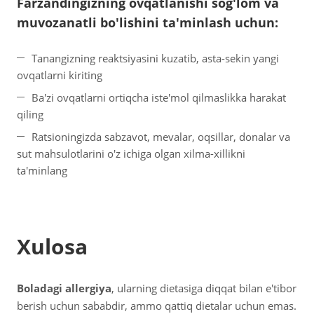
Farzandingizning ovqatlanishi sog'lom va
muvozanatli bo'lishini ta'minlash uchun:
Tanangizning reaktsiyasini kuzatib, asta-sekin yangi
ovqatlarni kiriting
Ba'zi ovqatlarni ortiqcha iste'mol qilmaslikka harakat
qiling
Ratsioningizda sabzavot, mevalar, oqsillar, donalar va
sut mahsulotlarini o'z ichiga olgan xilma-xillikni
ta'minlang
Xulosa
Boladagi allergiya
, ularning dietasiga diqqat bilan e'tibor
berish uchun sababdir, ammo qattiq dietalar uchun emas.