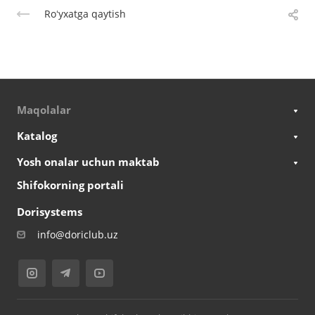
Roʻyxatga qaytish
Maqolalar
Katalog
Yosh onalar uchun maktab
Shifokorning portali
Dorisystems
info@doriclub.uz