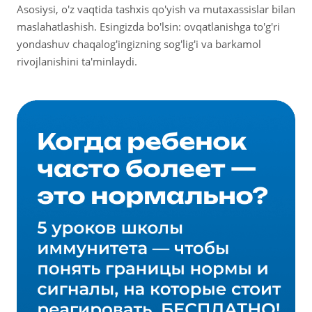
Asosiysi, o'z vaqtida tashxis qo'yish va mutaxassislar bilan
maslahatlashish. Esingizda bo'lsin: ovqatlanishga to'g'ri
yondashuv chaqalog'ingizning sog'lig'i va barkamol
rivojlanishini ta'minlaydi.