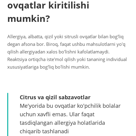
ovqatlar kiritilishi
mumkin?
Allergiya, albatta, qizil yoki sitrusli ovqatlar bilan bog'liq
degan afsona bor. Biroq, faqat ushbu mahsulotlarni yo'q
qilish allergiyadan xalos bo'lishni kafolatlamaydi.
Reaktsiya ortiqcha iste'mol qilish yoki tananing individual
xususiyatlariga bog'liq bo'lishi mumkin.
Citrus va qizil sabzavotlar
Me'yorida bu ovqatlar ko'pchilik bolalar
uchun xavfli emas. Ular faqat
tasdiqlangan allergiya holatlarida
chiqarib tashlanadi