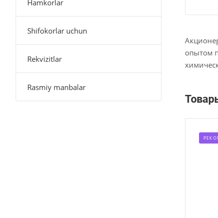
Hamkorlar
Shifokorlar uchun
Акционер
опытом п
Rekvizitlar
химическ
Rasmiy manbalar
Товар
РЕКО