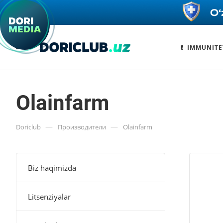
💊 IMMUNITE
Olainfarm
—
—
Doriclub
Производители
Olainfarm
Biz haqimizda
Litsenziyalar