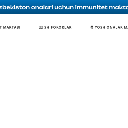
T MAKTABI
🧑‍⚕️ SHIFOKORLAR
🐣 YOSH ONALAR M