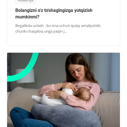
Pediatriya
Bolangizni o'z to'shagingizga yotqizish
mumkinmi?
Birgalikda uxlash - bu ona uchun qulay amaliyotdir,
chunki chaqaloq unga yaqin j...