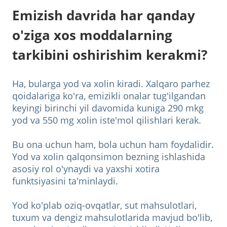
Emizish davrida har qanday
o'ziga xos moddalarning
tarkibini oshirishim kerakmi?
Ha, bularga yod va xolin kiradi. Xalqaro parhez
qoidalariga ko'ra, emizikli onalar tug'ilgandan
keyingi birinchi yil davomida kuniga 290 mkg
yod va 550 mg xolin iste'mol qilishlari kerak.
Bu ona uchun ham, bola uchun ham foydalidir.
Yod va xolin qalqonsimon bezning ishlashida
asosiy rol o'ynaydi va yaxshi xotira
funktsiyasini ta'minlaydi.
Yod ko'plab oziq-ovqatlar, sut mahsulotlari,
tuxum va dengiz mahsulotlarida mavjud bo'lib,