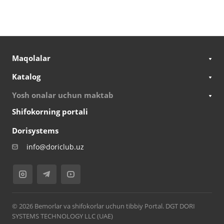
Maqolalar
Katalog
Yosh onalar uchun maktab
Shifokorning portali
Dorisystems
info@doriclub.uz
© 2026 Bemorlar va shifokorlar uchun tibbiy Portal. DGT DORI
SYSTEMS TECHNOLOGY LLC (UAE)