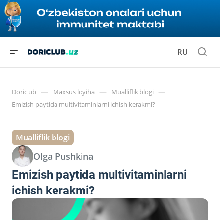
RU
—
—
—
Doriclub
Maxsus loyiha
Mualliflik blogi
Emizish paytida multivitaminlarni ichish kerakmi?
Mualliflik blogi
Olga Pushkina
Emizish paytida multivitaminlarni
ichish kerakmi?