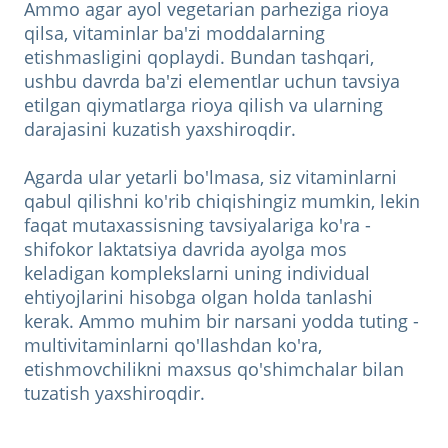
Ammo agar ayol vegetarian parheziga rioya
qilsa, vitaminlar ba'zi moddalarning
etishmasligini qoplaydi. Bundan tashqari,
ushbu davrda ba'zi elementlar uchun tavsiya
etilgan qiymatlarga rioya qilish va ularning
darajasini kuzatish yaxshiroqdir.
Agarda ular yetarli bo'lmasa, siz vitaminlarni
qabul qilishni ko'rib chiqishingiz mumkin, lekin
faqat mutaxassisning tavsiyalariga ko'ra -
shifokor laktatsiya davrida ayolga mos
keladigan komplekslarni uning individual
ehtiyojlarini hisobga olgan holda tanlashi
kerak. Ammo muhim bir narsani yodda tuting -
multivitaminlarni qo'llashdan ko'ra,
etishmovchilikni maxsus qo'shimchalar bilan
tuzatish yaxshiroqdir.