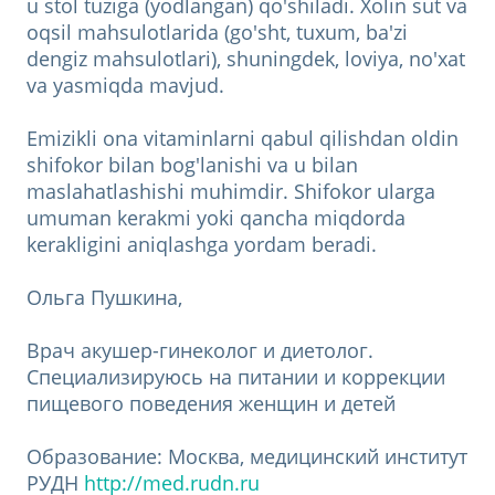
u stol tuziga (yodlangan) qo'shiladi. Xolin sut va
oqsil mahsulotlarida (go'sht, tuxum, ba'zi
dengiz mahsulotlari), shuningdek, loviya, no'xat
va yasmiqda mavjud.
Emizikli ona vitaminlarni qabul qilishdan oldin
shifokor bilan bog'lanishi va u bilan
maslahatlashishi muhimdir. Shifokor ularga
umuman kerakmi yoki qancha miqdorda
kerakligini aniqlashga yordam beradi.
Ольга Пушкина,
Врач акушер-гинеколог и диетолог.
Специализируюсь на питании и коррекции
пищевого поведения женщин и детей
Образование: Москва, медицинский институт
РУДН
http://med.rudn.ru