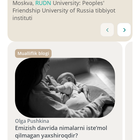
Moskva,
RUDN
University: Peoples'
Friendship University of Russia tibbiyot
instituti
Mualliflik blogi
Mu
Olga Pushkina
Ol
Emizish davrida nimalarni iste’mol
Em
qilmagan yaxshiroqdir?
ke