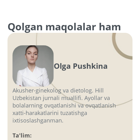
Qolgan maqolalar ham
Olga Pushkina
Akusher-ginekolog va dietolog. Hill
Uzbekistan jurnali muallifi. Ayollar va
bolalarning ovqatlanishi va ovqatlanish
xatti-harakatlarini tuzatishga
ixtisoslashganman.
Ta'lim: