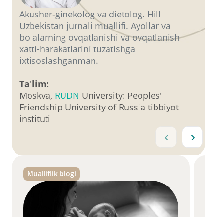
Akusher-ginekolog va dietolog. Hill
Uzbekistan jurnali muallifi. Ayollar va
bolalarning ovqatlanishi va ovqatlanish
xatti-harakatlarini tuzatishga
ixtisoslashganman.
Ta'lim:
Moskva,
RUDN
University: Peoples'
Friendship University of Russia tibbiyot
instituti
Mualliflik blogi
Mu