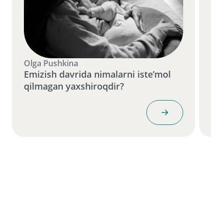
Olga Pushkina
Ol
Emizish davrida nimalarni iste’mol
Em
qilmagan yaxshiroqdir?
ke