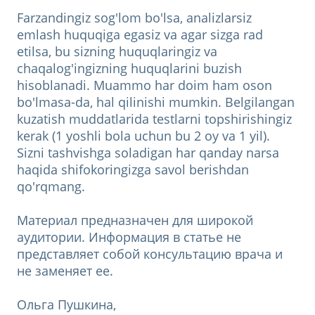
Farzandingiz sog'lom bo'lsa, analizlarsiz
emlash huquqiga egasiz va agar sizga rad
etilsa, bu sizning huquqlaringiz va
chaqalog'ingizning huquqlarini buzish
hisoblanadi. Muammo har doim ham oson
bo'lmasa-da, hal qilinishi mumkin. Belgilangan
kuzatish muddatlarida testlarni topshirishingiz
kerak (1 yoshli bola uchun bu 2 oy va 1 yil).
Sizni tashvishga soladigan har qanday narsa
haqida shifokoringizga savol berishdan
qo'rqmang.
Материал предназначен для широкой
аудитории. Информация в статье не
представляет собой консультацию врача и
не заменяет ее.
Ольга Пушкина,