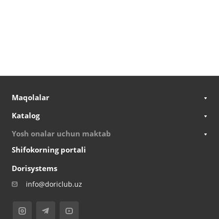
Maqolalar
Katalog
Yosh onalar uchun maktab
Shifokorning portali
Dorisystems
info@doriclub.uz