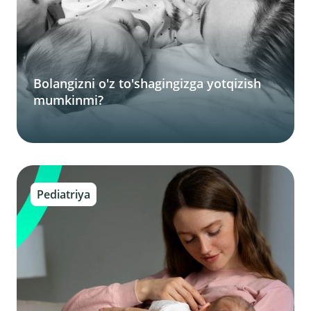
Bolangizni o'z to'shagingizga yotqizish
mumkinmi?
Pediatriya