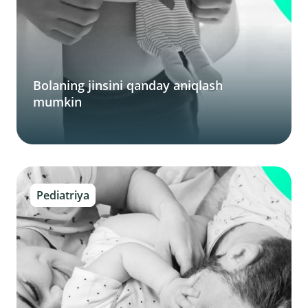
Bolaning jinsini qanday aniqlash
mumkin
Pediatriya