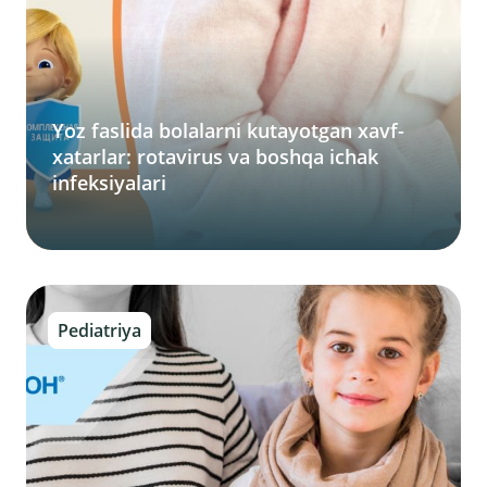
Yoz faslida bolalarni kutayotgan xavf-
xatarlar: rotavirus va boshqa ichak
infeksiyalari
Pediatriya