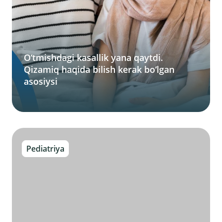
O‘tmishdagi kasallik yana qaytdi.
Qizamiq haqida bilish kerak bo‘lgan
asosiysi
Pediatriya