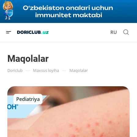
RU
Maqolalar
—
—
Doriclub
Maxsus loyiha
Maqolalar
Pediatriya