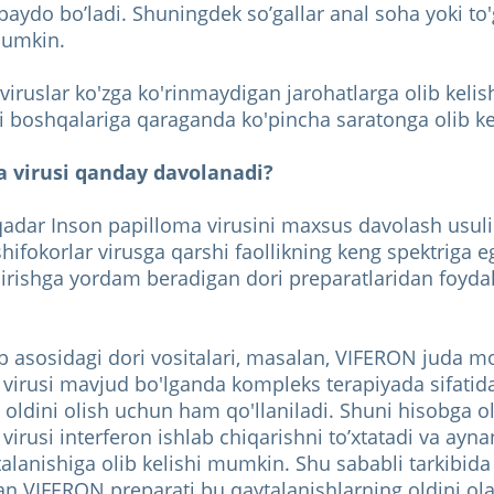
paydo bo’ladi. Shuningdek so’gallar anal soha yoki to
mumkin.
 viruslar ko'zga ko'rinmaydigan jarohatlarga olib keli
i boshqalariga qaraganda ko'pincha saratonga olib ke
a virusi qanday davolanadi?
adar Inson papilloma virusini maxsus davolash usul
ifokorlar virusga qarshi faollikning keng spektriga e
irishga yordam beradigan dori preparatlaridan foydal
2b asosidagi dori vositalari, masalan, VIFERON juda mo
virusi mavjud bo'lganda kompleks terapiyada sifatida
 oldini olish uchun ham qo'llaniladi. Shuni hisobga ol
virusi interferon ishlab chiqarishni to’xtatadi va ayn
talanishiga olib kelishi mumkin. Shu sababli tarkibida 
an VIFERON preparati bu qaytalanishlarning oldini ol