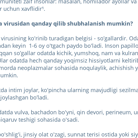
muniteti zaif insonlar: masalan, homilador ayollar va 
 uchun xavflidir¹.
a virusidan qanday qilib shubhalanish mumkin?
irusining ko'rinib turadigan belgisi - so’gallardir. Od
dan keyin 1-6 oy o'tgach paydo bo'ladi. Inson papill
iqqan so’gallar odatda kichik, yumshoq, nam va kulran
Ular odatda hech qanday yoqimsiz hissiyotlarni keltir
morda neoplazmalar sohasida noqulaylik, achishish y
mumkin.
tda intim joylar, ko'pincha ularning mavjudligi sezil
 joylashgan bo’ladi.
datda vulva, bachadon bo'yni, qin devori, perineum, ur
chiqaruv teshigi sohasida o'sadi.
o'shlig'i, jinsiy olat o'zagi, sunnat terisi ostida yoki s