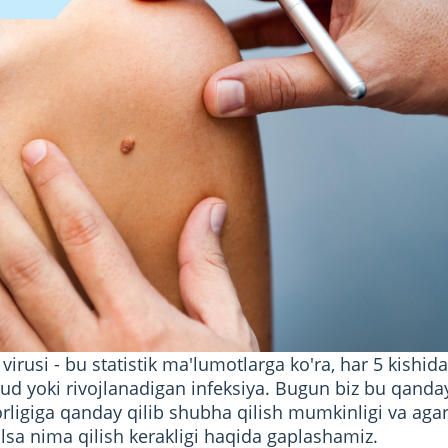
irusi - bu statistik ma'lumotlarga ko'ra, har 5 kishid
d yoki rivojlanadigan infeksiya. Bugun biz bu qanday 
orligiga qanday qilib shubha qilish mumkinligi va agar 
lsa nima qilish kerakligi haqida gaplashamiz.