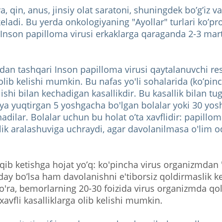
, qin, anus, jinsiy olat saratoni, shuningdek bo’g’iz va 
keladi. Bu yerda onkologiyaning "Ayollar" turlari ko’pr
Inson papilloma virusi erkaklarga qaraganda 2-3 mar
idan tashqari Inson papilloma virusi qaytalanuvchi re
lib kelishi mumkin. Bu nafas yo'li sohalarida (ko’pin
ishi bilan kechadigan kasallikdir. Bu kasallik bilan tu
ya yuqtirgan 5 yoshgacha bo'lgan bolalar yoki 30 yo
adilar. Bolalar uchun bu holat o’ta xavflidir: papillom
lik aralashuviga uchraydi, agar davolanilmasa o'lim o
rqib ketishga hojat yo’q: ko'pincha virus organizmdan "
ay bo’lsa ham davolanishni e'tiborsiz qoldirmaslik ker
'ra, bemorlarning 20-30 foizida virus organizmda qol
avfli kasalliklarga olib kelishi mumkin.