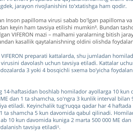
gdek, jarayon rivojlanishini to'xtatishga ham qodir.
an Inson papilloma virusi sabab bo'lgan papilloma v
dan keyin ham tavsiya etilishi mumkin³. Bundan tashqa
o’lgan VIFERON mazi – malhami yaralarning bitish jara
 undan kasallik qaytalanishning oldini olishda foydal
 VIFERON preparati kattalarda, shu jumladan homilad
virusini davolash uchun tavsiya etiladi. Kattalar uch
dozalarda 3 yoki 4 bosqichli sxema bo’yicha foydalan
g 14-haftasidan boshlab homilador ayollarga 10 kun
ME dan 1 ta shamcha, so'ngra 3 kunlik interval bila
siya etiladi. Keyinchalik tug'ruqqa qadar har 4 haftad
1 ta shamcha 5 kun davomida qabul qilinadi. Homilad
lab 10 kun davomida kuniga 2 marta 500 000 ME dan 
alanish tavsiya etiladi⁵.