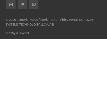
© 2026 Bemorlar va shifokorlar uchun tibbiy Portal. DGT DORI
SYSTEMS TECHNOLOGY LLC (UAE)
Maxfiylik siyosati