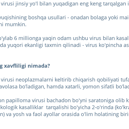
virusi jinsiy yo'l bilan yuqadigan eng keng tarqalgan 
 yuqishining boshqa usullari - onadan bolaga yoki mais
shi mumkin.
bo'ylab 6 millionga yaqin odam ushbu virus bilan kas
da yuqori ekanligi taxmin qilinadi - virus ko'pincha 
.
g xavfliligi nimada?
irusi neoplazmalarni keltirib chiqarish qobiliyati tufay
volasa bo’ladigan, hamda xatarli, yomon sifatli bo’la
n papilloma virusi bachadon bo'yni saratoniga olib 
ologik kasalliklar tarqalishi bo'yicha 2-o'rinda (ko'kr
) va yosh va faol ayollar orasida o'lim holatining bir