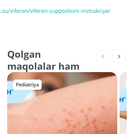
n.su/viferon/viferon-suppozitorii-instrukciya/
Qolgan
maqolalar ham
Pediatriya
Gi