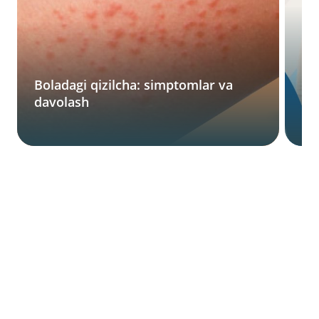
Ur
Boladagi qizilcha: simptomlar va
av
davolash
ke