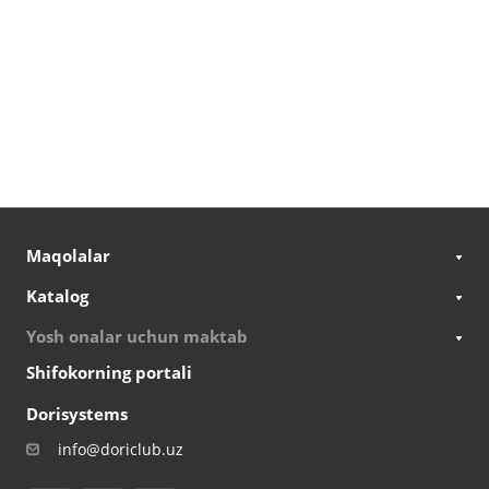
Maqolalar
Katalog
Yosh onalar uchun maktab
Shifokorning portali
Dorisystems
info@doriclub.uz