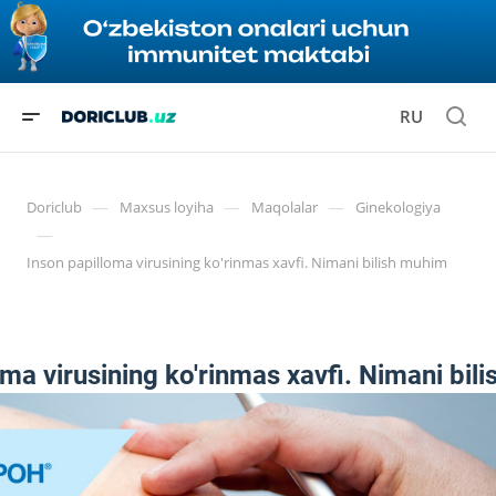
RU
—
—
—
Doriclub
Maxsus loyiha
Maqolalar
Ginekologiya
—
Inson papilloma virusining ko'rinmas xavfi. Nimani bilish muhim
oma virusining ko'rinmas xavfi. Nimani bil