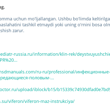
ng.
 omma uchun mo'ljallangan. Ushbu bo'limda keltirilg
maslahatini tashkil etmaydi yoki uning o'rnini bosa ol
shish zarur.
ediatr-russia.ru/information/klin-rek/deystvuyushchie
PR%20...
msdmanuals.com/ru-ru/professional/инфекционные
ередающиеся-половым-...
doctor.ru/upload/iblock/b15/b15339c74930dfad0e7bd
n.su/viferon/viferon-maz-instrukciya/