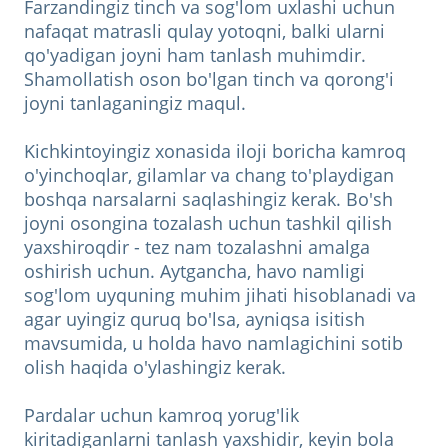
Farzandingiz tinch va sog'lom uxlashi uchun
nafaqat matrasli qulay yotoqni, balki ularni
qo'yadigan joyni ham tanlash muhimdir.
Shamollatish oson bo'lgan tinch va qorong'i
joyni tanlaganingiz maqul.
Kichkintoyingiz xonasida iloji boricha kamroq
o'yinchoqlar, gilamlar va chang to'playdigan
boshqa narsalarni saqlashingiz kerak. Bo'sh
joyni osongina tozalash uchun tashkil qilish
yaxshiroqdir - tez nam tozalashni amalga
oshirish uchun. Aytgancha, havo namligi
sog'lom uyquning muhim jihati hisoblanadi va
agar uyingiz quruq bo'lsa, ayniqsa isitish
mavsumida, u holda havo namlagichini sotib
olish haqida o'ylashingiz kerak.
Pardalar uchun kamroq yorug'lik
kiritadiganlarni tanlash yaxshidir, keyin bola