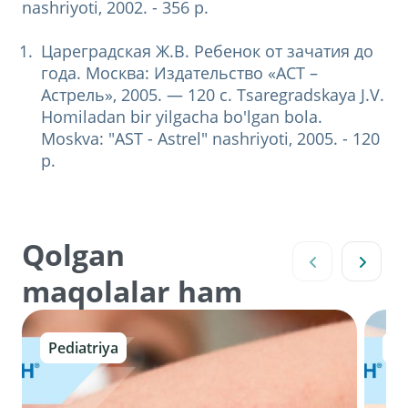
nashriyoti, 2002. - 356 p.
Цареградская Ж.В. Ребенок от зачатия до
года. Москва: Издательство «АСТ –
Астрель», 2005. — 120 с. Tsaregradskaya J.V.
Homiladan bir yilgacha bo'lgan bola.
Moskva: "AST - Astrel" nashriyoti, 2005. - 120
p.
Qolgan
maqolalar ham
Pediatriya
Gi