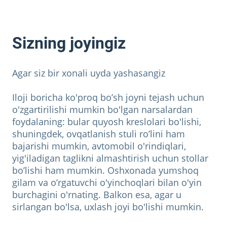
Sizning joyingiz
Agar siz bir xonali uyda yashasangiz
Iloji boricha ko'proq bo’sh joyni tejash uchun
o'zgartirilishi mumkin bo'lgan narsalardan
foydalaning: bular quyosh kreslolari bo'lishi,
shuningdek, ovqatlanish stuli ro’lini ham
bajarishi mumkin, avtomobil o'rindiqlari,
yig'iladigan taglikni almashtirish uchun stollar
bo’lishi ham mumkin. Oshxonada yumshoq
gilam va o’rgatuvchi o'yinchoqlari bilan o'yin
burchagini o'rnating. Balkon esa, agar u
sirlangan bo'lsa, uxlash joyi bo'lishi mumkin.