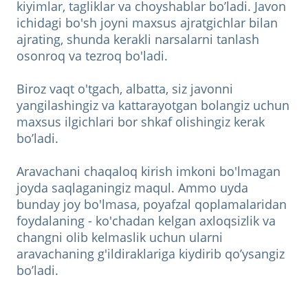
kiyimlar, tagliklar va choyshablar bo’ladi. Javon
ichidagi bo'sh joyni maxsus ajratgichlar bilan
ajrating, shunda kerakli narsalarni tanlash
osonroq va tezroq bo'ladi.
Biroz vaqt o'tgach, albatta, siz javonni
yangilashingiz va kattarayotgan bolangiz uchun
maxsus ilgichlari bor shkaf olishingiz kerak
bo’ladi.
Aravachani chaqaloq kirish imkoni bo'lmagan
joyda saqlaganingiz maqul. Ammo uyda
bunday joy bo'lmasa, poyafzal qoplamalaridan
foydalaning - ko'chadan kelgan axloqsizlik va
changni olib kelmaslik uchun ularni
aravachaning g'ildiraklariga kiydirib qo’ysangiz
bo’ladi.