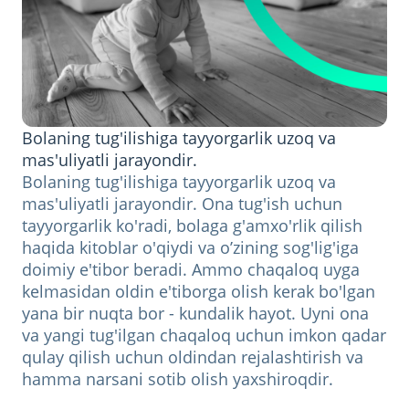
Bolaning tug'ilishiga tayyorgarlik uzoq va
mas'uliyatli jarayondir.
Bolaning tug'ilishiga tayyorgarlik uzoq va
mas'uliyatli jarayondir. Ona tug'ish uchun
tayyorgarlik ko'radi, bolaga g'amxo'rlik qilish
haqida kitoblar o'qiydi va o’zining sog'lig'iga
doimiy e'tibor beradi. Ammo chaqaloq uyga
kelmasidan oldin e'tiborga olish kerak bo'lgan
yana bir nuqta bor - kundalik hayot. Uyni ona
va yangi tug'ilgan chaqaloq uchun imkon qadar
qulay qilish uchun oldindan rejalashtirish va
hamma narsani sotib olish yaxshiroqdir.