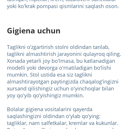
yoki ko'krak pompasi qismlarini saqlash oson.
Gigiena uchun
Taglikni o’zgartirish stolni oldindan tanlab,
taglikni almashtirish jarayonini qulayroq qiling.
Xonada yetarli joy bo'lmasa, bu katlanadigan
modelli yoki devorga o'rnatiladigan bo’lishi
mumkin. Stol ustida esa siz taglikni
almashtirayotgan paytingizda chaqalog’ingizni
xursand qilishingiz uchun o'yinchoqlar bilan
yoy qo'yib qo’yishingiz mumkin.
Bolalar gigiena vositalarini qayerda
saqlashingizni oldindan o'ylab qo’ying:
tagliklar, nam salfetkalar, kremlar va kukunlar.