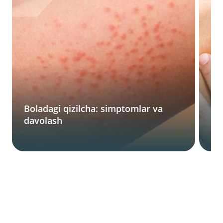
In
Boladagi qizilcha: simptomlar va
ko
davolash
m