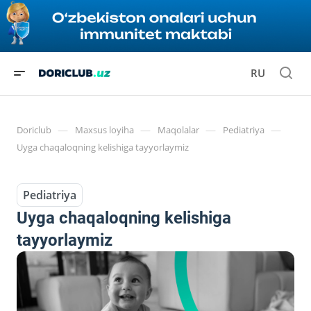
RU
—
—
—
—
Doriclub
Maxsus loyiha
Maqolalar
Pediatriya
Uyga chaqaloqning kelishiga tayyorlaymiz
Pediatriya
Uyga chaqaloqning kelishiga
tayyorlaymiz