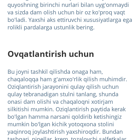
quyoshning birinchi nurlari bilan uyg'onmaydi
va sizda dam olish uchun bir oz ko'proq vaqt
bo'ladi. Yaxshi aks ettiruvchi xususiyatlarga ega
rolikli pardalarga ustunlik bering.
Ovqatlantirish uchun
Bu joyni tashkil qilishda onaga ham,
chaqaloqqa ham g'amxo'rlik qilish muhimdir.
Oziqlantirish jarayonini qulay qilish uchun
qulay tebranadigan stulni tanlang, shunda
onasi dam olishi va chaqaloqni xotirjam
silkitishi mumkin. Oziqlantirish paytida kerak
bo'lgan hamma narsani qoldirib ketishingiz
mumkin bo'lgan kichik yotoqxona stolini
yaqinroq joylashtirish yaxshiroqdir. Bundan
tashqari, nipellar, krem, tozalovchi salfetkalar