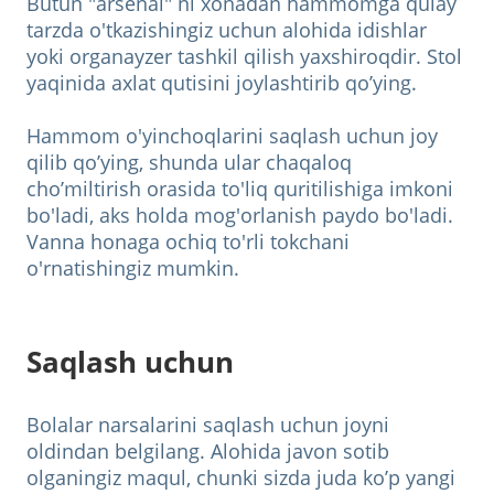
Butun "arsenal" ni xonadan hammomga qulay
tarzda o'tkazishingiz uchun alohida idishlar
yoki organayzer tashkil qilish yaxshiroqdir. Stol
yaqinida axlat qutisini joylashtirib qo’ying.
Hammom o'yinchoqlarini saqlash uchun joy
qilib qo’ying, shunda ular chaqaloq
cho’miltirish orasida to'liq quritilishiga imkoni
bo'ladi, aks holda mog'orlanish paydo bo'ladi.
Vanna honaga ochiq to'rli tokchani
o'rnatishingiz mumkin.
Saqlash uchun
Bolalar narsalarini saqlash uchun joyni
oldindan belgilang. Alohida javon sotib
olganingiz maqul, chunki sizda juda ko’p yangi