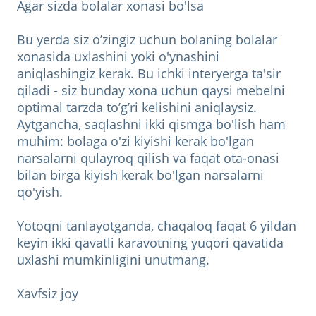
Agar sizda bolalar xonasi bo'lsa
Bu yerda siz o’zingiz uchun bolaning bolalar
xonasida uxlashini yoki o'ynashini
aniqlashingiz kerak. Bu ichki interyerga ta'sir
qiladi - siz bunday xona uchun qaysi mebelni
optimal tarzda to’g’ri kelishini aniqlaysiz.
Aytgancha, saqlashni ikki qismga bo'lish ham
muhim: bolaga o'zi kiyishi kerak bo'lgan
narsalarni qulayroq qilish va faqat ota-onasi
bilan birga kiyish kerak bo'lgan narsalarni
qo'yish.
Yotoqni tanlayotganda, chaqaloq faqat 6 yildan
keyin ikki qavatli karavotning yuqori qavatida
uxlashi mumkinligini unutmang.
Xavfsiz joy