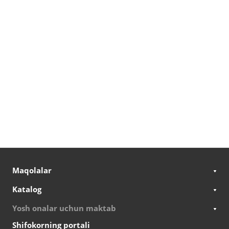
Maqolalar
Katalog
Yosh onalar uchun maktab
Shifokorning portali