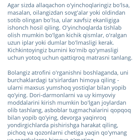
Agar sizda allaqachon o'yinchoqlaringiz bo'lsa,
masalan, oilangizdan sovg'alar yoki oldindan
sotib olingan bo'lsa, ular xavfsiz ekanligiga
ishonch hosil qiling. O'yinchoqlarda tishlab
olish mumkin bo'lgan kichik qismlar, o'ralgan
uzun iplar yoki dumlar bo'lmasligi kerak.
Kichkintoyingiz burnini ko'mib qo'ymasligi
uchun yotoq uchun qattiqroq matrasni tanlang.
Bolangiz atrofini o'rganishni boshlaganda, uni
burchaklardagi ta'sirlardan himoya qiling -
ularni maxsus yumshoq yostiqlar bilan yopib
qo’ying. Dori-darmonlarni va uy kimyoviy
moddalarini kirish mumkin bo'lgan joylardan
olib tashlang, asboblar tugmachalarini qopqoq
bilan yopib qo’ying, devorga yaqinroq
yondirgichlarda pishirishga harakat qiling,
pichoq va qozonlarni chetiga yaqin qo'ymang
va rozetkalarga himoya o'rnating.