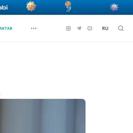
RU
AKTAB
k