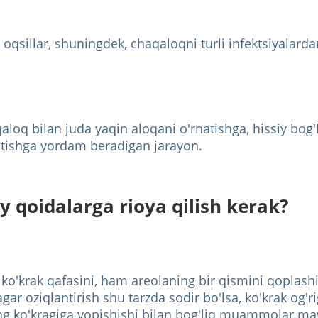
oqsillar, shuningdek, chaqaloqni turli infektsiyalarda
qaloq bilan juda yaqin aloqani o'rnatishga, hissiy bog'
'otishga yordam beradigan jarayon.
y qoidalarga rioya qilish kerak?
ko'krak qafasini, ham areolaning bir qismini qoplashi
gar oziqlantirish shu tarzda sodir bo'lsa, ko'krak og'ri
ing ko'kragiga yopishishi bilan bog'liq muammolar mav