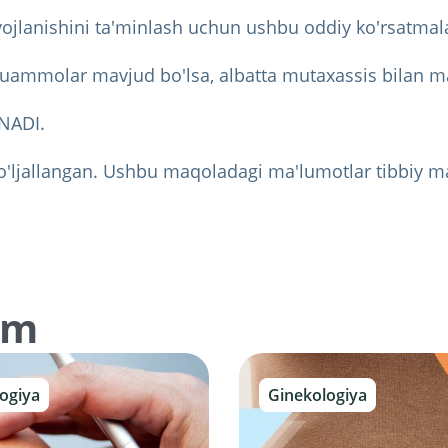
rivojlanishini ta'minlash uchun ushbu oddiy ko'rsatmal
muammolar mavjud bo'lsa, albatta mutaxassis bilan m
NADI.
o'ljallangan. Ushbu maqoladagi ma'lumotlar tibbiy ma
am
ogiya
Ginekologiya