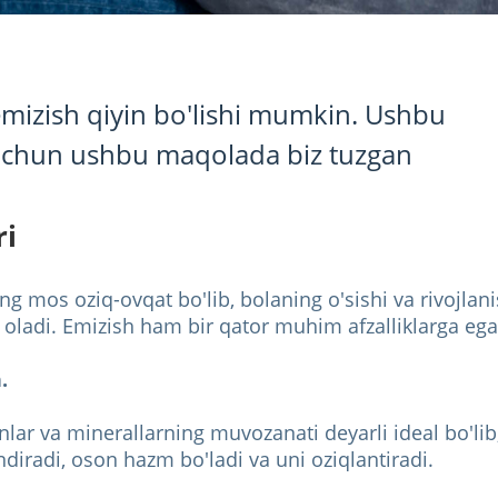
mizish qiyin bo'lishi mumkin. Ushbu
 uchun ushbu maqolada biz tuzgan
ri
g mos oziq-ovqat bo'lib, bolaning o'sishi va rivojlan
oladi. Emizish ham bir qator muhim afzalliklarga ega
.
minlar va minerallarning muvozanati deyarli ideal bo'l
ndiradi, oson hazm bo'ladi va uni oziqlantiradi.