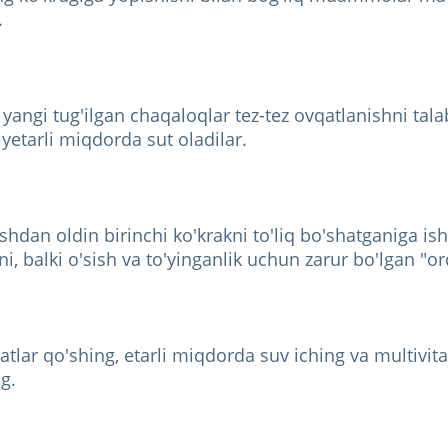
.
yangi tug'ilgan chaqaloqlar tez-tez ovqatlanishni tala
 yetarli miqdorda sut oladilar.
hdan oldin birinchi ko'krakni to'liq bo'shatganiga ish
ni, balki o'sish va to'yinganlik uchun zarur bo'lgan "o
qatlar qo'shing, etarli miqdorda suv iching va multivita
g.