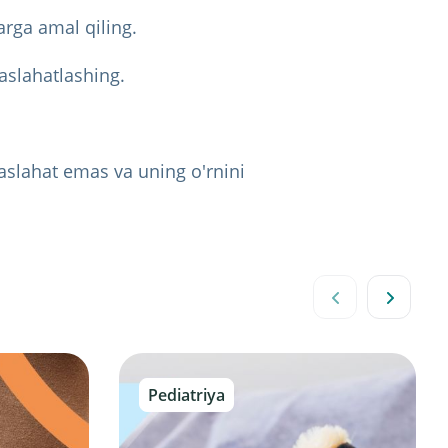
arga amal qiling.
aslahatlashing.
slahat emas va uning o'rnini
Pediatriya