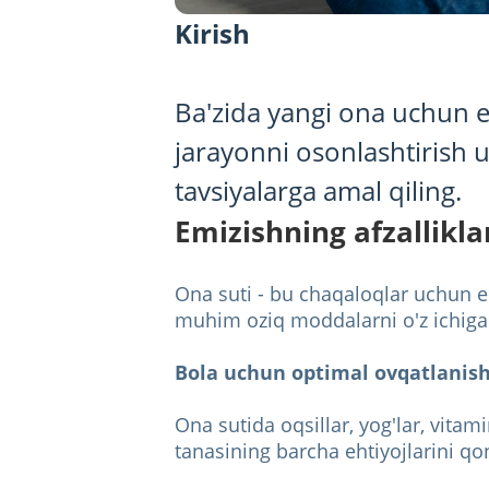
Kirish
Ba'zida yangi ona uchun e
jarayonni osonlashtirish
tavsiyalarga amal qiling.
Emizishning afzallikla
Ona suti - bu chaqaloqlar uchun en
muhim oziq moddalarni o'z ichiga 
Bola uchun optimal ovqatlanish
Ona sutida oqsillar, yog'lar, vita
tanasining barcha ehtiyojlarini qo