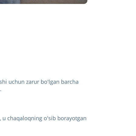
ishi uchun zarur bo'lgan barcha
.
ib, u chaqaloqning o'sib borayotgan