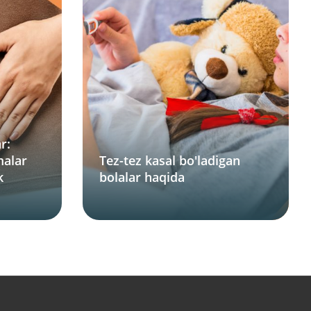
r:
malar
Tez-tez kasal bo'ladigan
k
bolalar haqida