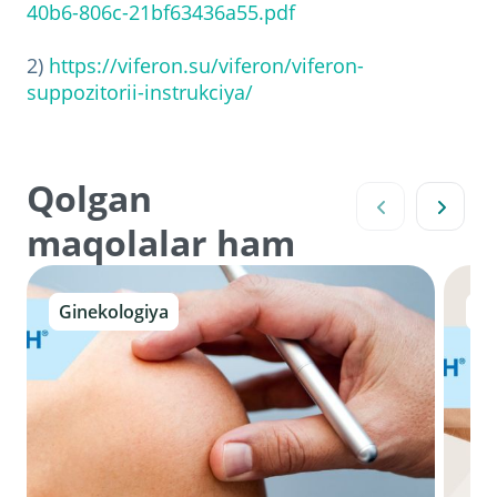
40b6-806c-21bf63436a55.pdf
2)
https://viferon.su/viferon/viferon-
suppozitorii-instrukciya/
Qolgan
maqolalar ham
Ginekologiya
Gi