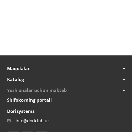
Maqolalar
Katalog
Yosh onalar uchun maktab
Shifokorning portali
Dorisystems
info@doriclub.uz