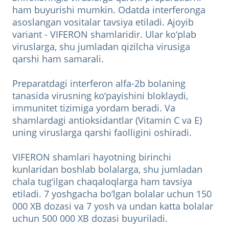
ham buyurishi mumkin. Odatda interferonga
asoslangan vositalar tavsiya etiladi. Ajoyib
variant - VIFERON shamlaridir. Ular ko‘plab
viruslarga, shu jumladan qizilcha virusiga
qarshi ham samarali.
Preparatdagi interferon alfa-2b bolaning
tanasida virusning ko‘payishini bloklaydi,
immunitet tizimiga yordam beradi. Va
shamlardagi antioksidantlar (Vitamin C va E)
uning viruslarga qarshi faolligini oshiradi.
VIFERON shamlari hayotning birinchi
kunlaridan boshlab bolalarga, shu jumladan
chala tug‘ilgan chaqaloqlarga ham tavsiya
etiladi. 7 yoshgacha bo‘lgan bolalar uchun 150
000 XB dozasi va 7 yosh va undan katta bolalar
uchun 500 000 XB dozasi buyuriladi.