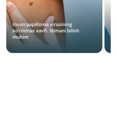
Inson papilloma virusining
Ur
ko'rinmas xavfi. Nimani bilish
av
muhim
ke