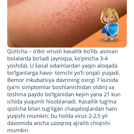
Qizilcha – o‘tkir virusli kasallik bo‘lib, asosan
bolalarda bo‘ladi (ayniqsa, ko‘pincha 3-4
yoshda). U kasal odamlardan yaqin aloqada
bo‘lganlarga havo- tomchi yo‘li orqali yuqadi.
Bemor inkubatsiya davrining oxirgi 7 kunida
(ya’ni simptomlar boshlanishidan oldin) va
toshma paydo bo‘lganidan keyin yana 21 kun
ichida yuqumli hisoblanadi. Kasallik tug’ma
qizilcha bilan tug‘ilgan chaqaloqlardan ham
yuqishi mumkin: bu holda virus 2-2,5 yil
davomida ancha uzoqroq ajralib chiqishi
mumkin.