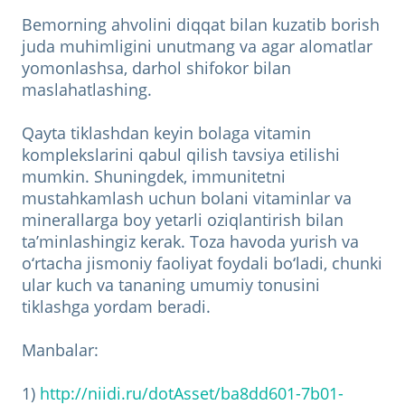
Bemorning ahvolini diqqat bilan kuzatib borish
juda muhimligini unutmang va agar alomatlar
yomonlashsa, darhol shifokor bilan
maslahatlashing.
Qayta tiklashdan keyin bolaga vitamin
komplekslarini qabul qilish tavsiya etilishi
mumkin. Shuningdek, immunitetni
mustahkamlash uchun bolani vitaminlar va
minerallarga boy yetarli oziqlantirish bilan
ta’minlashingiz kerak. Toza havoda yurish va
o‘rtacha jismoniy faoliyat foydali bo‘ladi, chunki
ular kuch va tananing umumiy tonusini
tiklashga yordam beradi.
Manbalar:
1)
http://niidi.ru/dotAsset/ba8dd601-7b01-