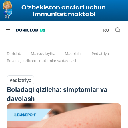
RU
—
—
—
—
Doriclub
Maxsus loyiha
Maqolalar
Pediatriya
Boladagi qizilcha: simptomlar va davolash
Pediatriya
Boladagi qizilcha: simptomlar va
davolash