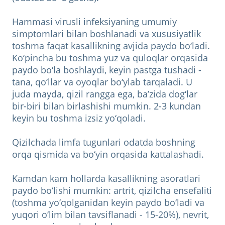
Hammasi virusli infeksiyaning umumiy
simptomlari bilan boshlanadi va xususiyatlik
toshma faqat kasallikning avjida paydo bo‘ladi.
Ko‘pincha bu toshma yuz va quloqlar orqasida
paydo bo‘la boshlaydi, keyin pastga tushadi -
tana, qo‘llar va oyoqlar bo‘ylab tarqaladi. U
juda mayda, qizil rangga ega, ba’zida dog‘lar
bir-biri bilan birlashishi mumkin. 2-3 kundan
keyin bu toshma izsiz yo‘qoladi.
Qizilchada limfa tugunlari odatda boshning
orqa qismida va bo‘yin orqasida kattalashadi.
Kamdan kam hollarda kasallikning asoratlari
paydo bo‘lishi mumkin: artrit, qizilcha ensefaliti
(toshma yo‘qolganidan keyin paydo bo‘ladi va
yuqori o‘lim bilan tavsiflanadi - 15-20%), nevrit,