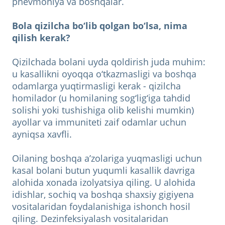
pnevmoniya va boshqalar.
Bola qizilcha bo‘lib qolgan bo‘lsa, nima
qilish kerak?
Qizilchada bolani uyda qoldirish juda muhim:
u kasallikni oyoqqa o‘tkazmasligi va boshqa
odamlarga yuqtirmasligi kerak - qizilcha
homilador (u homilaning sog‘lig‘iga tahdid
solishi yoki tushishiga olib kelishi mumkin)
ayollar va immuniteti zaif odamlar uchun
ayniqsa xavfli.
Oilaning boshqa a’zolariga yuqmasligi uchun
kasal bolani butun yuqumli kasallik davriga
alohida xonada izolyatsiya qiling. U alohida
idishlar, sochiq va boshqa shaxsiy gigiyena
vositalaridan foydalanishiga ishonch hosil
qiling. Dezinfeksiyalash vositalaridan