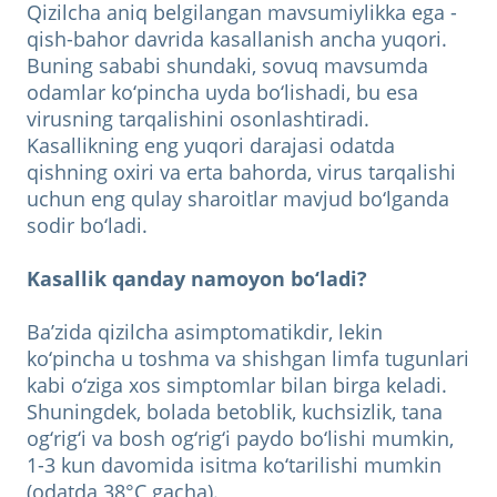
Qizilcha aniq belgilangan mavsumiylikka ega -
qish-bahor davrida kasallanish ancha yuqori.
Buning sababi shundaki, sovuq mavsumda
odamlar ko‘pincha uyda bo‘lishadi, bu esa
virusning tarqalishini osonlashtiradi.
Kasallikning eng yuqori darajasi odatda
qishning oxiri va erta bahorda, virus tarqalishi
uchun eng qulay sharoitlar mavjud bo‘lganda
sodir bo‘ladi.
Kasallik qanday namoyon bo‘ladi?
Ba’zida qizilcha asimptomatikdir, lekin
ko‘pincha u toshma va shishgan limfa tugunlari
kabi o‘ziga xos simptomlar bilan birga keladi.
Shuningdek, bolada betoblik, kuchsizlik, tana
og‘rig‘i va bosh og‘rig‘i paydo bo‘lishi mumkin,
1-3 kun davomida isitma ko‘tarilishi mumkin
(odatda 38°C gacha).