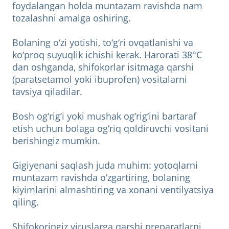
foydalangan holda muntazam ravishda nam
tozalashni amalga oshiring.
Bolaning o‘zi yotishi, to‘g‘ri ovqatlanishi va
ko‘proq suyuqlik ichishi kerak. Harorati 38°C
dan oshganda, shifokorlar isitmaga qarshi
(paratsetamol yoki ibuprofen) vositalarni
tavsiya qiladilar.
Bosh og‘rig‘i yoki mushak og‘rig‘ini bartaraf
etish uchun bolaga og‘riq qoldiruvchi vositani
berishingiz mumkin.
Gigiyenani saqlash juda muhim: yotoqlarni
muntazam ravishda o‘zgartiring, bolaning
kiyimlarini almashtiring va xonani ventilyatsiya
qiling.
Shifokoringiz viruslarga qarshi preparatlarni