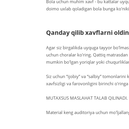
Bola uchun muhim xavf - bu kattalar uyqu 
doimo uxlab qoladigan bola bunga ko'niki
Qanday qilib xavflarni oldi
Agar siz birgalikda uyquga tayyor bo'lmas
uchun choralar ko'ring. Qattiq matrasdan f
mumkin bo'lgan yoriqlar yoki chuqurliklar 
Siz uchun “ijobiy” va “salbiy” tomonlarini 
xavfsizligi va farovonligini birinchi o'rin
MUTAXSUS MASLAHAT TALAB QILINADI.
Material keng auditoriya uchun mo'ljalla