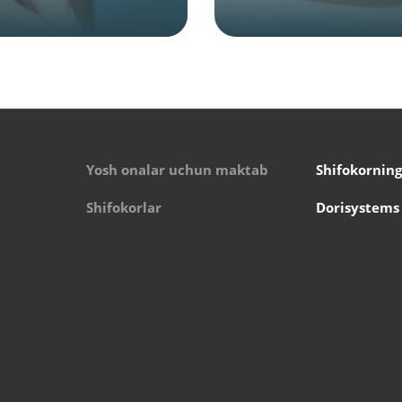
Yosh onalar uchun maktab
Shifokorning
Shifokorlar
Dorisystems