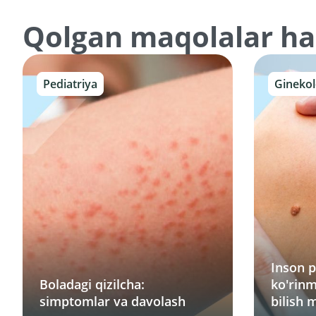
Qolgan maqolalar h
Pediatriya
Ginekol
Inson p
Boladagi qizilcha:
ko'rinm
simptomlar va davolash
bilish