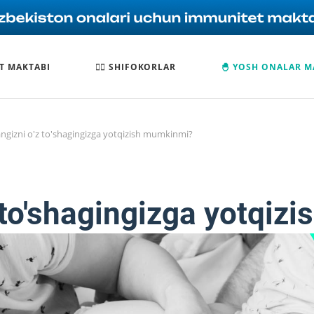
T MAKTABI
🧑‍⚕️ SHIFOKORLAR
🐣 YOSH ONALAR M
ngizni o'z to'shagingizga yotqizish mumkinmi?
 to'shagingizga yotqi