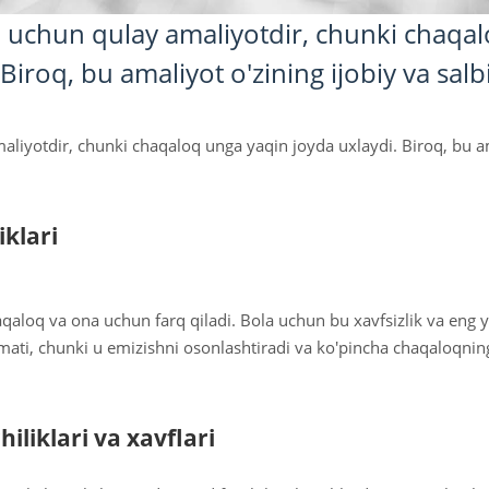
a uchun qulay amaliyotdir, chunki chaqa
Biroq, bu amaliyot o'zining ijobiy va salb
aliyotdir, chunki chaqaloq unga yaqin joyda uxlaydi. Biroq, bu ama
iklari
aqaloq va ona uchun farq qiladi. Bola uchun bu xavfsizlik va eng
ati, chunki u emizishni osonlashtiradi va ko'pincha chaqaloqning 
iliklari va xavflari