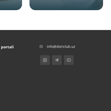
info@doriclub.uz
 portali