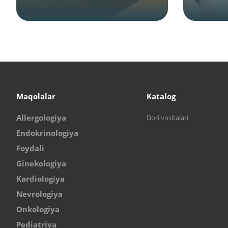
Maqolalar
Katalog
Allergologiya
Dori vositalari
Endokrinologiya
Foydali
Ginekologiya
Kardiologiya
Nevrologiya
Onkologiya
Pediatriya