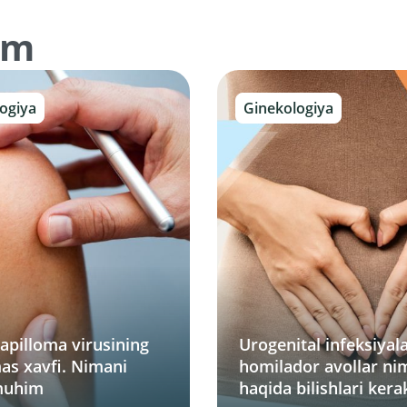
am
ogiya
Ginekologiya
apilloma virusining
Urogenital infeksiyala
as xavfi. Nimani
homilador avollar ni
 muhim
haqida bilishlari kera