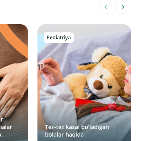
Pediatriya
r:
malar
Tez-tez kasal bo'ladigan
k
bolalar haqida