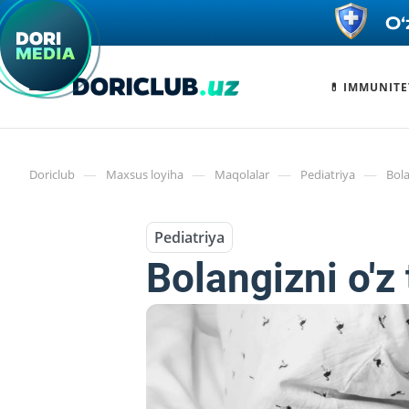
💊 IMMUNITE
—
—
—
—
Doriclub
Maxsus loyiha
Maqolalar
Pediatriya
Bola
Pediatriya
Bolangizni o'z