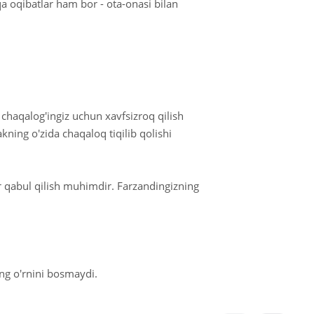
a oqibatlar ham bor - ota-onasi bilan
chaqalog'ingiz uchun xavfsizroq qilish
ning o'zida chaqaloq tiqilib qolishi
ror qabul qilish muhimdir. Farzandingizning
ng o'rnini bosmaydi.