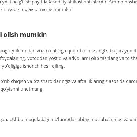
yoki bo'g'ilish paytida tasodifiy shikastlanishlardir. Ammo boshq
shi va o'zi uxlay olmasligi mumkin.
ni olish mumkin
angiz yoki undan voz kechishga qodir bo'lmasangiz, bu jarayonni 
oydalaning, yotoqdan yostiq va adyollarni olib tashlang va to'shak
yo'qligiga ishonch hosil qiling.
ko'rib chiqish va o'z sharoitlaringiz va afzalliklaringiz asosida qa
ga qo'yishni unutmang.
ngan. Ushbu maqoladagi ma'lumotlar tibbiy maslahat emas va uni