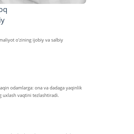
loq
iy
liyot o'zining ijobiy va salbiy
 yaqin odamlarga: ona va dadaga yaqinlik
uxlash vaqtini tezlashtiradi.