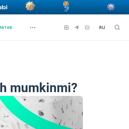
RU
AKTAB
zish mumkinmi?