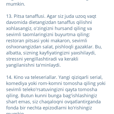
mumkin.
13. Pitsa tanaffusi. Agar siz juda uzoq vaqt
davomida dietangizdan tanaffus qilishni
xohlasangiz, o'zingizni hursand qiling va
sevimli taomlaringizni buyurtma qiling:
restoran pitsasi yoki makaron, sevimli
oshxonangizdan salat, pishloqli gazaklar. Bu,
albatta, sizning kayfiyatingizni yaxshilaydi,
stressni yengillashtiradi va kerakli
yangilanishni ta'minlaydi.
14. Kino va teleseriallar. Yangi qiziqarli serial,
komediya yoki rom-komni tomosha qiling yoki
sevimli teleko'rsatuvingizni qayta tomosha
qiling. Butun kunni bunga bag'ishlashingiz
shart emas, siz chaqaloqni ovqatlantirganda
fonda bir nechta epizodlarni ko’rishingiz
mumkin.