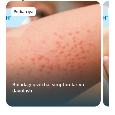
Pediatriya
Gi
In
Boladagi qizilcha: simptomlar va
ko
davolash
m