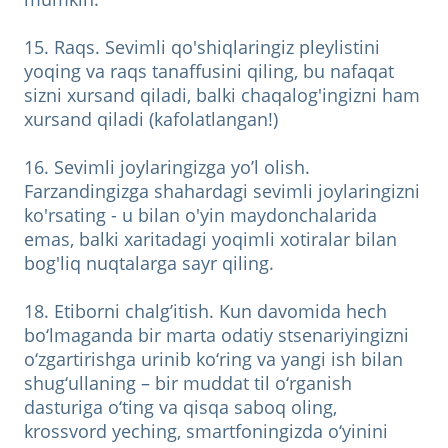
15. Raqs. Sevimli qo'shiqlaringiz pleylistini
yoqing va raqs tanaffusini qiling, bu nafaqat
sizni xursand qiladi, balki chaqalog'ingizni ham
xursand qiladi (kafolatlangan!)
16. Sevimli joylaringizga yo’l olish.
Farzandingizga shahardagi sevimli joylaringizni
ko'rsating - u bilan o'yin maydonchalarida
emas, balki xaritadagi yoqimli xotiralar bilan
bog'liq nuqtalarga sayr qiling.
18. Etiborni chalg’itish. Kun davomida hech
bo‘lmaganda bir marta odatiy stsenariyingizni
o‘zgartirishga urinib ko‘ring va yangi ish bilan
shug‘ullaning – bir muddat til o‘rganish
dasturiga o‘ting va qisqa saboq oling,
krossvord yeching, smartfoningizda o‘yinini