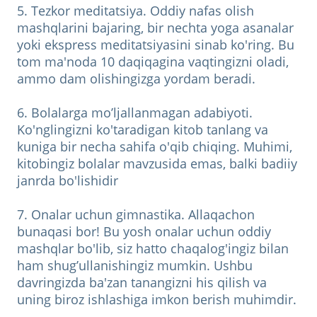
5. Tezkor meditatsiya. Oddiy nafas olish
mashqlarini bajaring, bir nechta yoga asanalar
yoki ekspress meditatsiyasini sinab ko'ring. Bu
tom ma'noda 10 daqiqagina vaqtingizni oladi,
ammo dam olishingizga yordam beradi.
6. Bolalarga mo’ljallanmagan adabiyoti.
Ko'nglingizni ko'taradigan kitob tanlang va
kuniga bir necha sahifa o'qib chiqing. Muhimi,
kitobingiz bolalar mavzusida emas, balki badiiy
janrda bo'lishidir
7. Onalar uchun gimnastika. Allaqachon
bunaqasi bor! Bu yosh onalar uchun oddiy
mashqlar bo'lib, siz hatto chaqalog'ingiz bilan
ham shug’ullanishingiz mumkin. Ushbu
davringizda ba'zan tanangizni his qilish va
uning biroz ishlashiga imkon berish muhimdir.