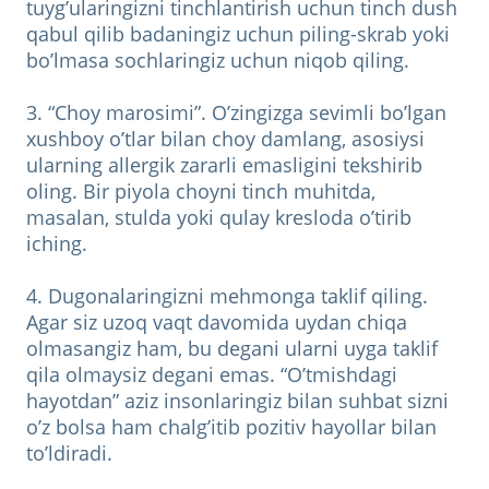
tuyg’ularingizni tinchlantirish uchun tinch dush
qabul qilib badaningiz uchun piling-skrab yoki
bo’lmasa sochlaringiz uchun niqob qiling.
3. “Choy marosimi”. O’zingizga sevimli bo’lgan
xushboy o’tlar bilan choy damlang, asosiysi
ularning allergik zararli emasligini tekshirib
oling. Bir piyola choyni tinch muhitda,
masalan, stulda yoki qulay kresloda o’tirib
iching.
4. Dugonalaringizni mehmonga taklif qiling.
Agar siz uzoq vaqt davomida uydan chiqa
olmasangiz ham, bu degani ularni uyga taklif
qila olmaysiz degani emas. “O’tmishdagi
hayotdan” aziz insonlaringiz bilan suhbat sizni
o’z bolsa ham chalg’itib pozitiv hayollar bilan
to’ldiradi.