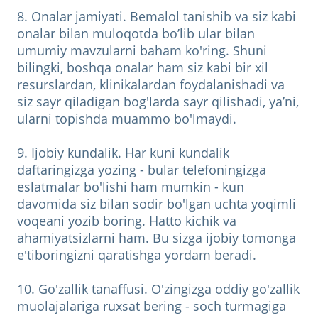
8. Onalar jamiyati. Bemalol tanishib va siz kabi
onalar bilan muloqotda bo’lib ular bilan
umumiy mavzularni baham ko'ring. Shuni
bilingki, boshqa onalar ham siz kabi bir xil
resurslardan, klinikalardan foydalanishadi va
siz sayr qiladigan bog'larda sayr qilishadi, ya’ni,
ularni topishda muammo bo'lmaydi.
9. Ijobiy kundalik. Har kuni kundalik
daftaringizga yozing - bular telefoningizga
eslatmalar bo'lishi ham mumkin - kun
davomida siz bilan sodir bo'lgan uchta yoqimli
voqeani yozib boring. Hatto kichik va
ahamiyatsizlarni ham. Bu sizga ijobiy tomonga
e'tiboringizni qaratishga yordam beradi.
10. Go'zallik tanaffusi. O'zingizga oddiy go'zallik
muolajalariga ruxsat bering - soch turmagiga