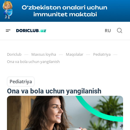
RU
—
—
—
—
Doriclub
Maxsus loyiha
Maqolalar
Pediatriya
Ona va bola uchun yangilanish
Pediatriya
Ona va bola uchun yangilanish