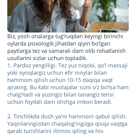
Biz, yosh onalarga tug’ruqdan keyingi birinchi
oylarda psixologik jihatdan qiyin bo’lgan
paytlarga tez va samarali dam olib rohatlanish
usullarini sizlar uchun topladik.
1. Pardoz yengilligi. Tez yuz niqobi, qo’l massaji
yoki oyoqlargiz uchun efir moylar bilan
hammom qilish uchun 10-15 daqiqa vaqt
ajrating. Bu kabi muolajalar sizni o’z bo’lsa ham
chalg’itadi va yuzingiz bilan tanangiz terisi
uchun foydali dam olishga imkon beradi.
2. Tinchlikda dush ya'ni hammom qabul qilish.
Yaqinlaringizdan chaqalog’ingizga qisqa vaqtga
qarab turishlarini iltimos qiling va his-