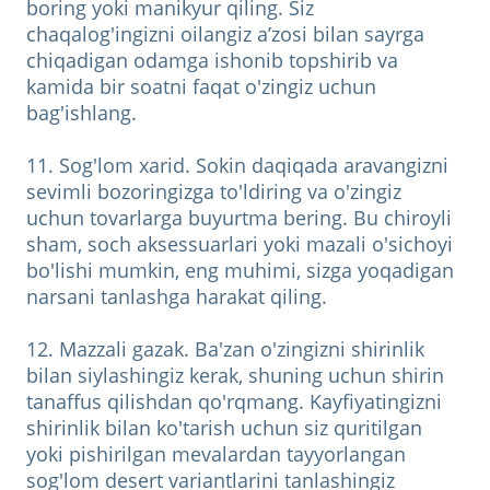
boring yoki manikyur qiling. Siz
chaqalog'ingizni oilangiz a’zosi bilan sayrga
chiqadigan odamga ishonib topshirib va
kamida bir soatni faqat o'zingiz uchun
bag'ishlang.
11. Sog'lom xarid. Sokin daqiqada aravangizni
sevimli bozoringizga to'ldiring va o'zingiz
uchun tovarlarga buyurtma bering. Bu chiroyli
sham, soch aksessuarlari yoki mazali o'sichoyi
bo'lishi mumkin, eng muhimi, sizga yoqadigan
narsani tanlashga harakat qiling.
12. Mazzali gazak. Ba'zan o'zingizni shirinlik
bilan siylashingiz kerak, shuning uchun shirin
tanaffus qilishdan qo'rqmang. Kayfiyatingizni
shirinlik bilan ko'tarish uchun siz quritilgan
yoki pishirilgan mevalardan tayyorlangan
sog'lom desert variantlarini tanlashingiz