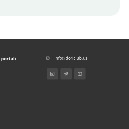
info@doriclub.uz
 portali