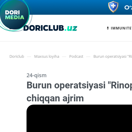
💊 IMMUNITE
—
—
—
Doriclub
Maxsus loyiha
Podcast
Burun operatsiyasi "R
24-qism
Burun operatsiyasi "Rinop
chiqqan ajrim