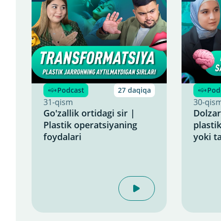
Podcast
27 daqiqa
Pod
31-qism
30-qis
Go'zallik ortidagi sir |
Dolzar
Plastik operatsiyaning
plasti
foydalari
yoki ta