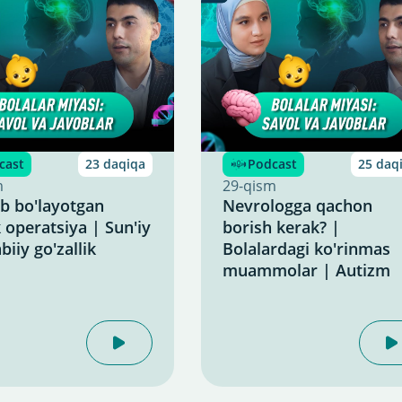
cast
23 daqiqa
Podcast
25 daq
m
29-qism
b bo'layotgan
Nevrologga qachon
k operatsiya | Sun'iy
borish kerak? |
biiy go'zallik
Bolalardagi ko'rinmas
muammolar | Autizm