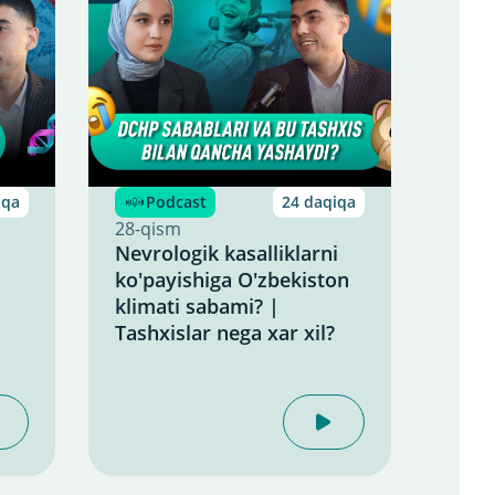
iqa
Podcast
24 daqiqa
P
28-qism
27-q
Nevrologik kasalliklarni
Ayol
ko'payishiga O'zbekiston
kasa
klimati sabami? |
Gine
Tashxislar nega xar xil?