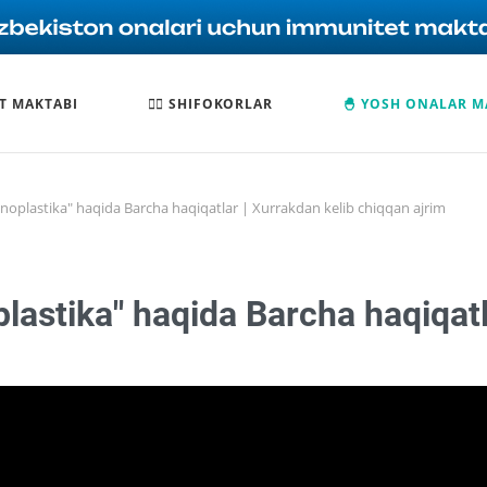
T MAKTABI
🧑‍⚕️ SHIFOKORLAR
🐣 YOSH ONALAR M
inoplastika" haqida Barcha haqiqatlar | Xurrakdan kelib chiqqan ajrim
lastika" haqida Barcha haqiqatl