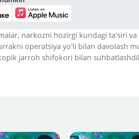
alar, narkozni hozirgi kundagi ta'siri va 
Xurrakni operatsiya yo'li bilan davolash
ik jarroh shifokori bilan suhbatlashdik.