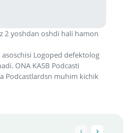
iz 2 yoshdan oshdi hali hamon
" asoschisi Logoped defektolog
shadi. ONA KASB Podcasti
da Podcastlardsn muhim kichik