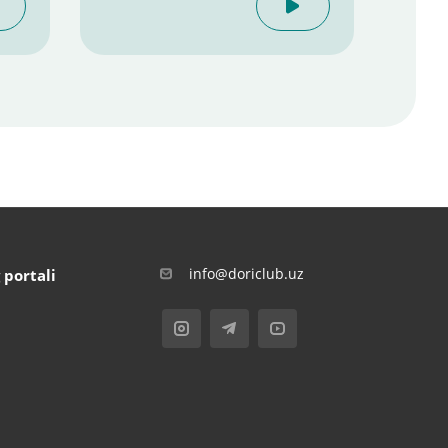
info@doriclub.uz
 portali