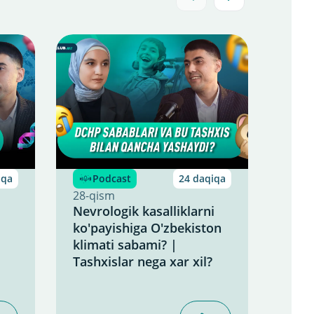
iqa
Podcast
24 daqiqa
P
28-qism
27-q
Nevrologik kasalliklarni
Ayol
ko'payishiga O'zbekiston
kasa
klimati sabami? |
Gine
Tashxislar nega xar xil?