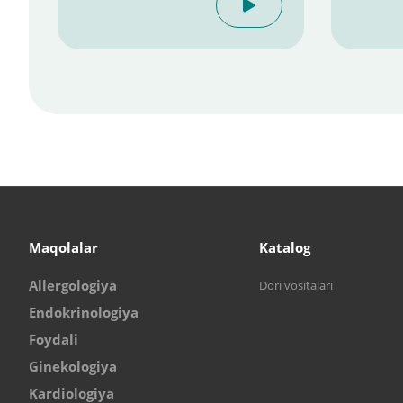
Maqolalar
Katalog
Allergologiya
Dori vositalari
Endokrinologiya
Foydali
Ginekologiya
Kardiologiya