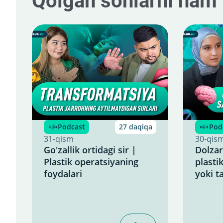
Qolgan sonlarni ham
Podcast
27 daqiqa
Pod
31-qism
30-qis
Go'zallik ortidagi sir |
Dolzar
Plastik operatsiyaning
plasti
foydalari
yoki ta