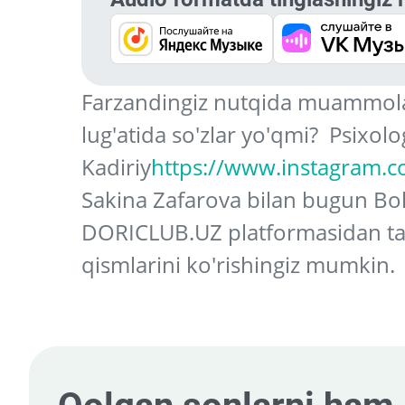
Farzandingiz nutqida muammolar
lug'atida so'zlar yo'qmi? Psixo
Kadiriy
https://www.instagram.
Sakina Zafarova bilan bugun Bola
DORICLUB.UZ platformasidan tay
qismlarini ko'rishingiz mumkin.