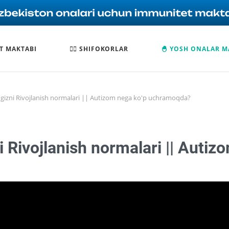
T MAKTABI
🧑‍⚕️ SHIFOKORLAR
🐣 YOSH ONALAR M
gizni Rivojlanish normalari || Autizom nega ko'p uchramoqda?
 Rivojlanish normalari || Autiz