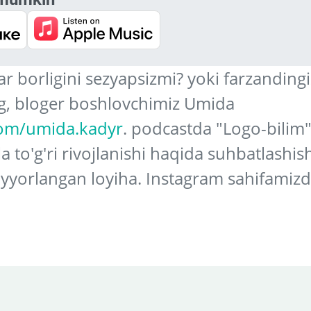
 borligini sezyapsizmi? yoki farzanding
log, bloger boshlovchimiz Umida
com/umida.kadyr
. podcastda "Logo-bilim
 to'g'ri rivojlanishi haqida suhbatlashi
yorlangan loyiha. Instagram sahifamiz