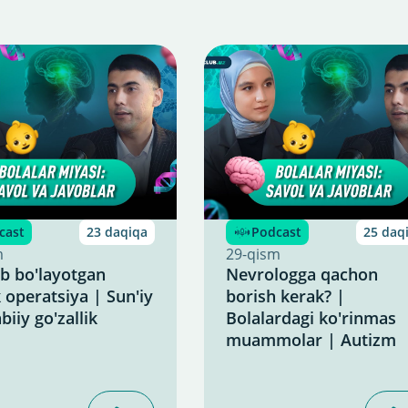
cast
23 daqiqa
Podcast
25 daq
m
29-qism
b bo'layotgan
Nevrologga qachon
k operatsiya | Sun'iy
borish kerak? |
biiy go'zallik
Bolalardagi ko'rinmas
muammolar | Autizm