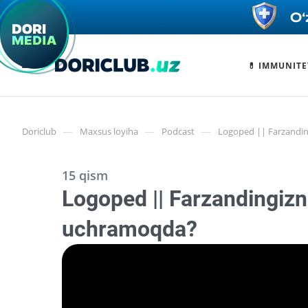
💊 IMMUNITE
—
—
—
Doriclub
Maxsus loyiha
Podcast
Logoped || Farzandin
15 qism
Logoped || Farzandingizni
uchramoqda?