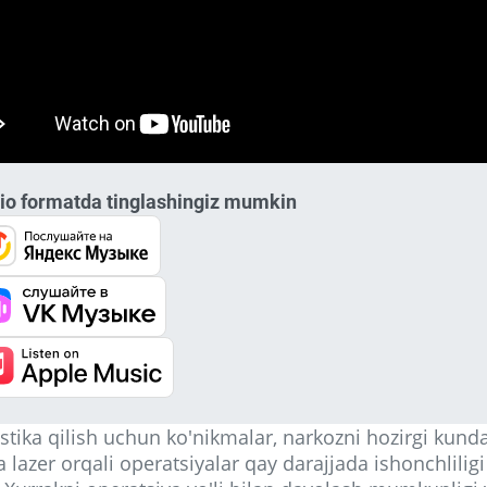
io formatda tinglashingiz mumkin
stika qilish uchun ko'nikmalar, narkozni hozirgi kund
va lazer orqali operatsiyalar qay darajjada ishonchliligi