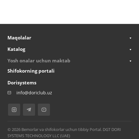
Maqolalar
Katalog
Yosh onalar uchun maktab
Shifokorning portali
Dorisystems
info@doriclub.uz
© 2026 Bemorlar va shifokorlar uchun tibbiy Portal. DGT DORI
SYSTEMS TECHNOLOGY LLC (UAE)