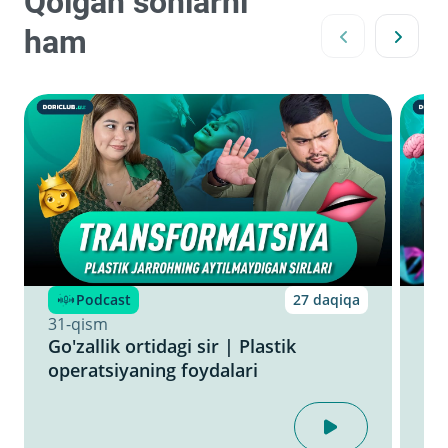
Qolgan sonlarni
ham
Podcast
27 daqiqa
31-qism
30
Go'zallik ortidagi sir | Plastik
Do
operatsiyaning foydalari
op
go'