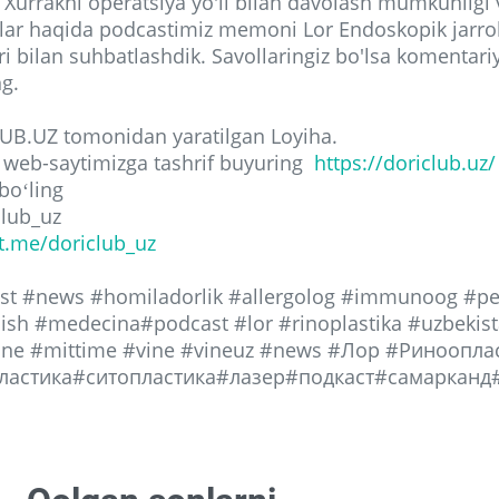
 Xurrakni operatsiya yo'li bilan davolash mumkunligi 
ar haqida podcastimiz memoni Lor Endoskopik jarro
ri bilan suhbatlashdik. Savollaringiz bo'lsa komentari
ng.
B.UZ tomonidan yaratilgan Loyiha.
 web-saytimizga tashrif buyuring
https://doriclub.uz/
boʻling
club_uz
/t.me/doriclub_uz
st #news #homiladorlik #allergolog #immunoog #pe
sh #medecina#podcast #lor #rinoplastika #uzbekis
vine #mittime #vine #vineuz #news #Лор #Риноопла
ластика#ситопластика#лазер#подкаст#самарканд