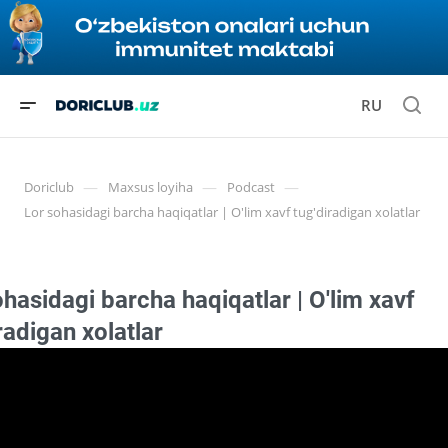
RU
—
—
—
Doriclub
Maxsus loyiha
Podcast
Lor sohasidagi barcha haqiqatlar | O'lim xavf tug'diradigan xolatlar
hasidagi barcha haqiqatlar | O'lim xavf
radigan xolatlar