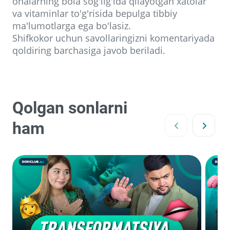
onalarning bola sog'lig'ida qilayotgan xatolar
va vitaminlar to'g'risida bepulga tibbiy
ma'lumotlarga ega bo'lasiz.
Shifkokor uchun savollaringizni komentariyada
qoldiring barchasiga javob beriladi.
Qolgan sonlarni
ham