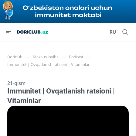
RU
—
—
—
Doriclub
Maxsus loyiha
Podcast
Immunitet | Ovqatlanish ratsioni | Vitaminlar
21-qism
Immunitet | Ovqatlanish ratsioni |
Vitaminlar