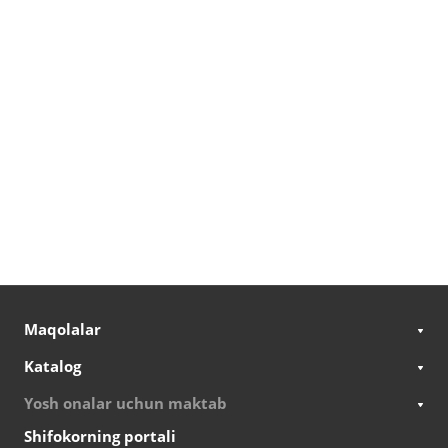
Maqolalar
Katalog
Yosh onalar uchun maktab
Shifokorning portali