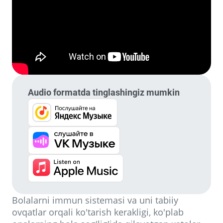
Audio formatda tinglashingiz mumkin
Bolalarni immun sistemasi va uni tabiiy
ovqatlar orqali ko'tarish kerakligi, ko'plab