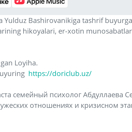
a Yulduz Bashirovanikiga tashrif buyurga
rining hikoyalari, er-xotin munosabatlari
gan Loyiha.
 buyuring
https://doriclub.uz/
аста семейный психолог Абдуллаева С
ружеских отношениях и кризисном эта