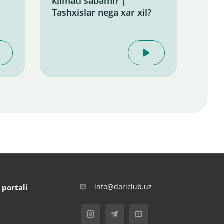
klimati sabami? |
Gine
Tashxislar nega xar xil?
info@doriclub.uz
 portali