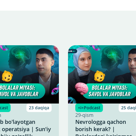
cast
23 daqiqa
Podcast
25 daq
m
29-qism
b bo'layotgan
Nevrologga qachon
k operatsiya | Sun'iy
borish kerak? |