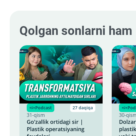
Qolgan sonlarni ham
Podcast
27 daqiqa
Pod
31-qism
30-qis
Go'zallik ortidagi sir |
Dolzar
Plastik operatsiyaning
plasti