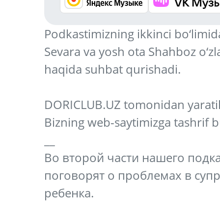
Podkastimizning ikkinci bo‘limid
Sevara va yosh ota Shahboz o‘zla
haqida suhbat qurishadi.
DORICLUB.UZ tomonidan yaratil
Bizning web-saytimizga tashrif
__
Во второй части нашего подк
поговорят о проблемах в суп
ребенка.