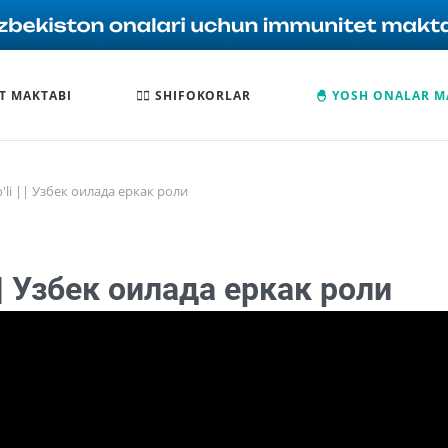
T MAKTABI
🧑‍⚕️ SHIFOKORLAR
🐣 YOSH ONALAR M
o'li || Узбек оилада еркак роли
i || Узбек оилада еркак роли