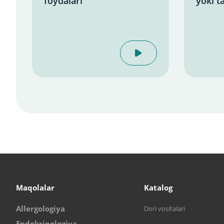
foydalari
yoki ta
Maqolalar
Katalog
Allergologiya
Dori vositalari
Endokrinologiya