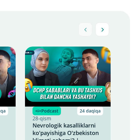
iqa
Podcast
24 daqiqa
P
28-qism
27-q
Nevrologik kasalliklarni
Ayol
ko'payishiga O'zbekiston
kasa