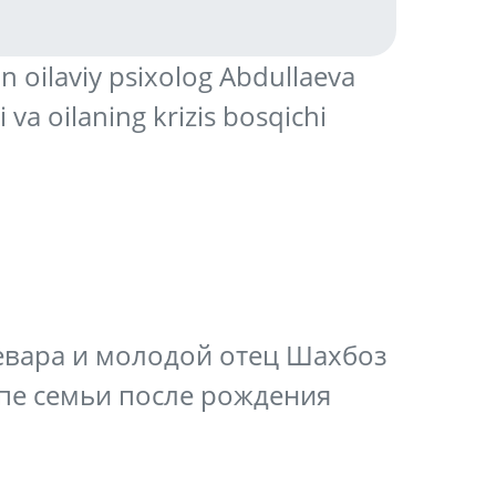
n oilaviy psixolog Abdullaeva
 va oilaning krizis bosqichi
евара и молодой отец Шахбоз
пе семьи после рождения