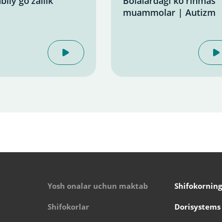
biiy go'zallik
Bolalardagi ko'rinmas
muammolar | Autizm
Yosh onalar uchun maktab
Shifokorning
Shifokorlar
Dorisystems