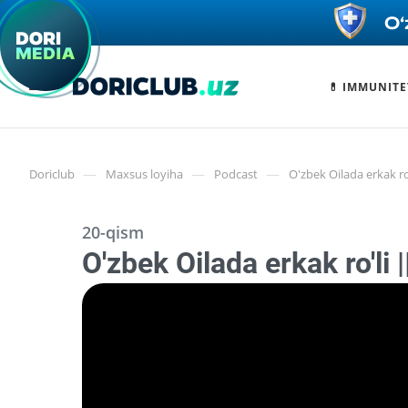
💊 IMMUNITE
—
—
—
Doriclub
Maxsus loyiha
Podcast
O'zbek Oilada erkak r
20-qism
O'zbek Oilada erkak ro'l