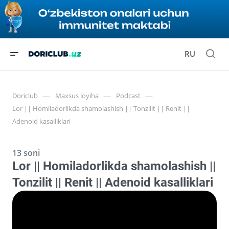
RU
—
—
—
Doriclub
Maxsus loyiha
Podcast
Lor || Homiladorlikda shamolashish || Tonzilit || Renit ||
Adenoid kasalliklari
13 soni
Lor || Homiladorlikda shamolashish ||
Tonzilit || Renit || Adenoid kasalliklari