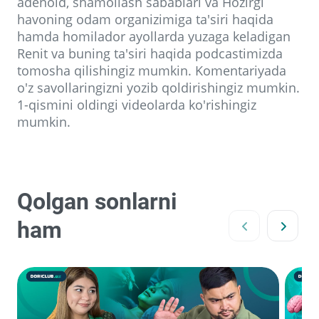
adenoid, shamollash sabablari va Hozirgi
havoning odam organizimiga ta'siri haqida
hamda homilador ayollarda yuzaga keladigan
Renit va buning ta'siri haqida podcastimizda
tomosha qilishingiz mumkin. Komentariyada
o'z savollaringizni yozib qoldirishingiz mumkin.
1-qismini oldingi videolarda ko'rishingiz
mumkin.
Qolgan sonlarni
ham