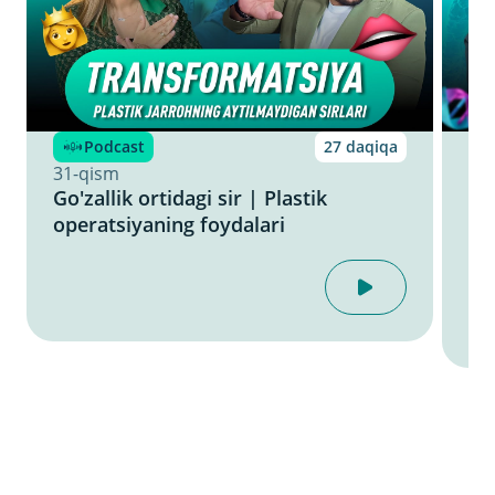
Podcast
27 daqiqa
31-qism
30
Go'zallik ortidagi sir | Plastik
Do
operatsiyaning foydalari
op
go'