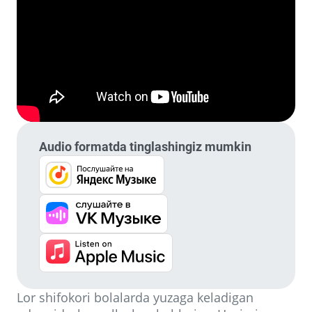
Audio formatda tinglashingiz mumkin
Lor shifokori bolalarda yuzaga keladigan