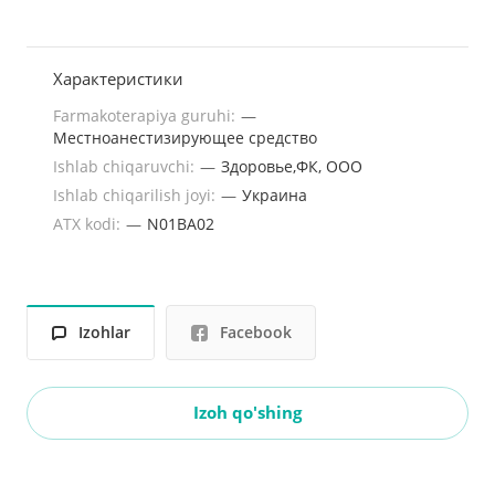
Характеристики
Farmakoterapiya guruhi:
—
Местноанестизирующее средство
Ishlab chiqaruvchi:
—
Здоровье,ФК, ООО
Ishlab chiqarilish joyi:
—
Украина
ATX kodi:
—
N01BA02
Izohlar
Facebook
Izoh qo'shing