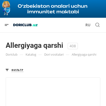
RU
Allergiyaga qarshi
408
—
—
—
Doriclub
Katalog
Dori vositalari
Allergiyaga qarshi
ФИЛЬТР