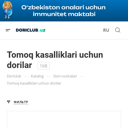
RU
Tomoq kasalliklari uchun
dorilar
168
—
—
—
Doriclub
Katalog
Dori vositalari
Tomoq kasalliklari uchun dorilar
ФИЛЬТР