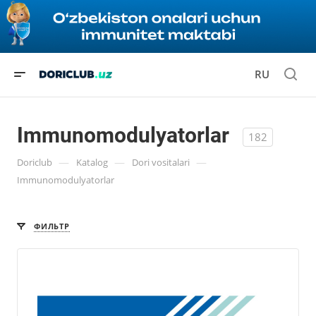
RU
Immunomodulyatorlar
182
—
—
—
Doriclub
Katalog
Dori vositalari
Immunomodulyatorlar
ФИЛЬТР