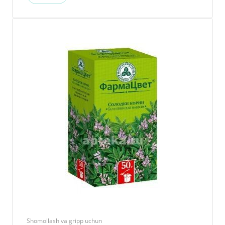
Shomollash va gripp uchun