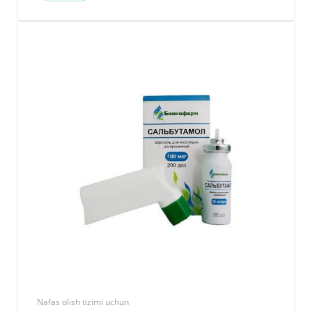
Nafas olish tizimi uchun