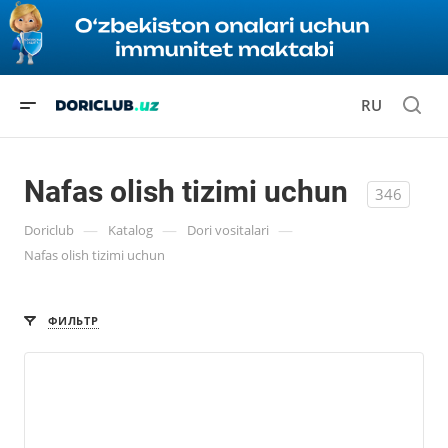
RU
Nafas olish tizimi uchun
346
—
—
—
Doriclub
Katalog
Dori vositalari
Nafas olish tizimi uchun
ФИЛЬТР